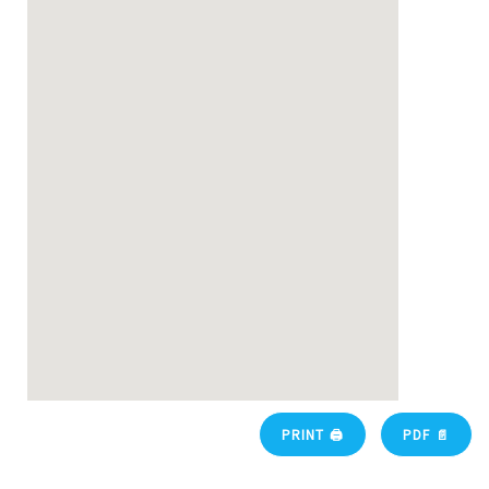
PRINT 🖨
PDF 📄