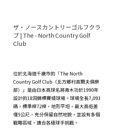
ザ・ノースカントリーゴルフクラ
ブ | The - North Country Golf
Club
位於北海道千歲市的「The North
Country Golf Club（北方鄉村高爾夫俱樂
部）」是由日本高球名將青木功於1990年
設計的18洞錦標賽級球場。
球場全長7,093
碼，標準桿72桿，地形平坦，最大高低差
僅5公尺，充分保留自然地貌，並設有多個
戰略區域，適合各級球手挑戰。