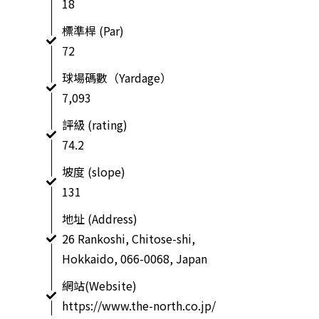
18
標準桿 (Par)
72
球場碼數（Yardage）
7,093
評級 (rating)
74.2
坡度 (slope)
131
地址 (Address)
26 Rankoshi, Chitose-shi,
Hokkaido, 066-0068, Japan
網站(Website)
https://www.the-north.co.jp/