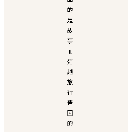
的
是
故
事
而
這
趟
旅
行
帶
回
的