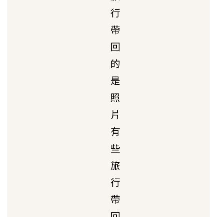
行
帶
回
的
是
照
片
有
些
旅
行
帶
回