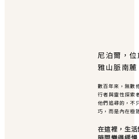
尼泊爾，位
雅山脈南麓
數百年來，無數
行者與靈性探索
他們追尋的，不
巧，而是內在極
在這裡，
生活
時間變得緩慢