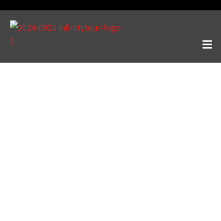
尼泊爾・加德滿都Kathmandu
Yoga Alliance 國際瑜珈
師資 RYT200 證照培訓
之旅
課程時間：2026.09.01 – 09.21
全程 3 週