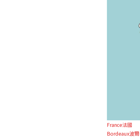
France法國
Bordeaux波