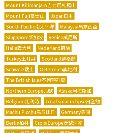
Mount Kilimanjaro吉力馬札羅山
Mount Fuji富士山
Japan日本
South Pacific南太平洋
Malaysia馬來西亞
Singapore新加坡
Venice威尼斯
Italia義大利
Nederland荷蘭
Turkey土耳其
Scotland蘇格蘭
Schweiz瑞士
Österreich奧地利
The British Isles不列顛群島
Northern Europe北歐
Alaska阿拉斯加
Belgium比利時
Total solar eclipse日全蝕
Machu Picchu馬丘比丘
Germany德國
Berlin柏林
CroisiEurope泛歐河輪