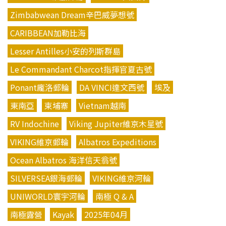
Zimbabwean Dream辛巴威夢想號
CARIBBEAN加勒比海
Lesser Antilles小安的列斯群島
Le Commandant Charcot指揮官夏古號
Ponant龐洛郵輪
DA VINCI達文西號
埃及
東南亞
柬埔寨
Vietnam越南
RV Indochine
Viking Jupiter維京木星號
VIKING維京郵輪
Albatros Expeditions
Ocean Albatros 海洋信天翁號
SILVERSEA銀海郵輪
VIKING維京河輪
UNIWORLD寰宇河輪
南極 Q & A
南極露營
Kayak
2025年04月