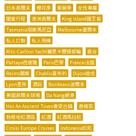
日本高爾夫
櫻花季
紫藤季
女性專屬
閨蜜行程
澳洲高爾夫
King Island國王島
Tasmania塔斯馬尼亞
Melbourne墨爾本
私人訂製
私人飛機
Ritz-Carlton Yacht麗思卡爾頓郵輪
曼谷
Pattaya芭達雅
Paris巴黎
France法國
Reims蘭斯
Chablis夏布利
Dijon迪戎
Lyon里昂
酒莊
Bordeaux波爾多
美國高爾夫球場
Da Nang峴港
Hoi An Ancient Town會安古鎮
香檳區
勃根地紅酒區
紅酒
紅酒馬拉松
Croisi Europe Cruises
Indonesia印尼