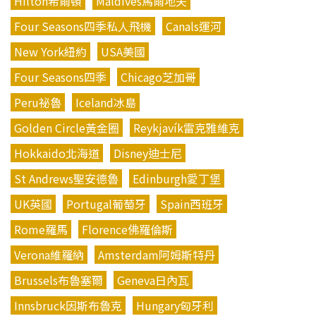
Hilton希爾頓
Maldives馬爾地夫
Four Seasons四季私人飛機
Canals運河
New York紐約
USA美國
Four Seasons四季
Chicago芝加哥
Peru祕魯
Iceland冰島
Golden Circle黃金圈
Reykjavík雷克雅維克
Hokkaido北海道
Disney迪士尼
St Andrews聖安德魯
Edinburgh愛丁堡
UK英國
Portugal葡萄牙
Spain西班牙
Rome羅馬
Florence佛羅倫斯
Verona維羅納
Amsterdam阿姆斯特丹
Brussels布魯塞爾
Geneva日內瓦
Innsbruck因斯布魯克
Hungary匈牙利