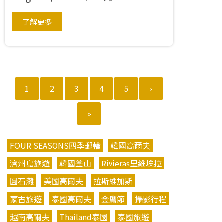
了解更多
1
2
3
4
5
›
»
FOUR SEASONS四季郵輪
韓國高爾夫
濟州島旅遊
韓國釜山
Rivieras里維埃拉
圓石灘
美國高爾夫
拉斯維加斯
蒙古旅遊
泰國高爾夫
金鷹節
攝影行程
越南高爾夫
Thailand泰國
泰國旅遊