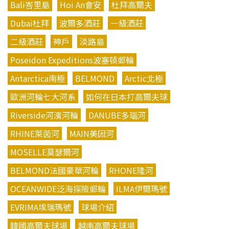
Bali峇里島
Hoi An會安
杜拜高爾夫
Dubai杜拜
波爾多酒莊
一級酒莊
二級酒莊
神戶
淡路島
Poseidon Expeditions波塞頓郵輪
Antarctica南極
BELMOND
Arctic北極
歐洲河輪七大河系
如何在日本打高爾夫球
Riverside河濱河輪
DANUBE多瑙河
RHINE萊茵河
MAIN美因河
MOSELLE莫瑟爾河
BELMOND法國豪華河輪
RHONE隆河
OCEANWIDE泛海探險郵輪
ILMA伊爾瑪號
EVRIMA埃瑞瑪號
球場介紹
韓國高爾夫球場
越南高爾夫球場