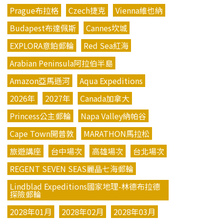
Prague布拉格
Czech捷克
Vienna維也納
Budapest布達佩斯
Cannes坎城
EXPLORA意鉑郵輪
Red Sea紅海
Arabian Peninsula阿拉伯半島
Amazon亞馬遜河
Aqua Expeditions
2026年
2027年
Canada加拿大
Princess公主郵輪
Napa Valley納帕谷
Cape Town開普敦
MARATHON馬拉松
旅遊講座
台中場次
高雄場次
台北場次
REGENT SEVEN SEAS麗晶七海郵輪
Lindblad Expeditions國家地理-林德布拉德
探險郵輪
2028年01月
2028年02月
2028年03月