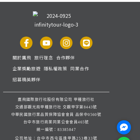
關於鷹飛
旅行理念
合作夥伴
企業獎勵旅遊
隱私權政策
同業合作
招募精英夥伴
鷹飛國際旅行社股份有限公司 甲種旅行社
交通部觀光局甲種旅行社 交觀甲字第8443號
中華民國旅行業品質保障協會會員 品保中0560號
台中市旅行商業同業公會會員465號
Facebo
統一編號：83385847
公司地址：台中市西屯區逢甲路253巷33號