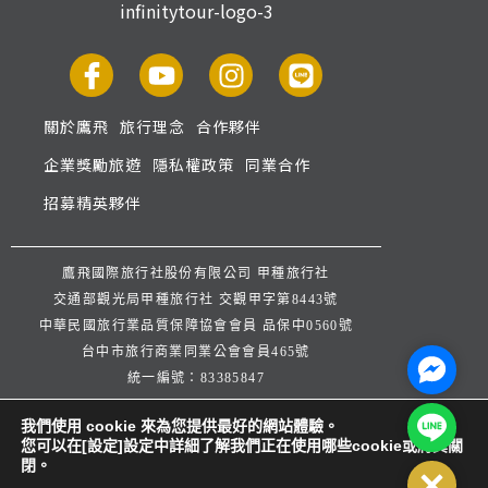
關於鷹飛
旅行理念
合作夥伴
企業獎勵旅遊
隱私權政策
同業合作
招募精英夥伴
鷹飛國際旅行社股份有限公司 甲種旅行社
交通部觀光局甲種旅行社 交觀甲字第8443號
中華民國旅行業品質保障協會會員 品保中0560號
台中市旅行商業同業公會會員465號
Facebo
統一編號：83385847
公司地址：台中市西屯區逢甲路253巷33號
Line@
我們使用 cookie 來為您提供最好的網站體驗。
公司代表人：楊宗文 連絡人：王弈潔
您可以在[設定]設定中詳細了解我們正在使用哪些cookie或將其關
服務信箱：
service@infinitytour.com.tw
閉。
Close
客服專線：
04-27071668