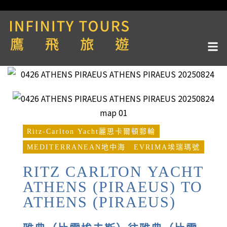
Ritz-Carlton Yacht麗思卡爾頓郵輪
MEDITERRANEAN地中海
EVRIMA埃瑞瑪號
RITZ CARLTON YACHT
ATHENS (PIRAEUS) TO
ATHENS (PIRAEUS)