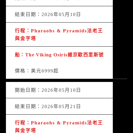
結束日期：2026年05月10日
行程：Pharaohs & Pyramids法老王
與金字塔
船：The Viking Osiris維京歐西里斯號
價格：美元6999起
開始日期：2026年05月10日
結束日期：2026年05月21日
行程：Pharaohs & Pyramids法老王
與金字塔