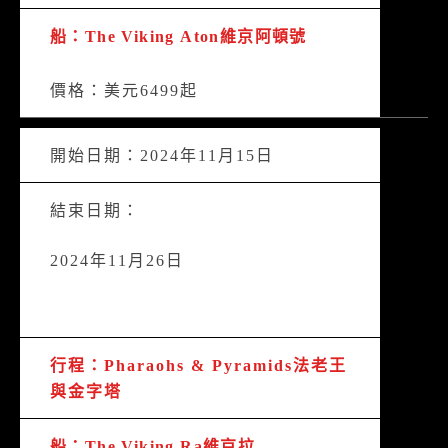
船：
The Viking Aton
維京阿頓號
價格：美元6499起
開始日期：2024年11月15日
結束日期：
2024年11月26日
行程：Pharaohs & Pyramids法老王
與金字塔
船：The Viking Ra維京拉