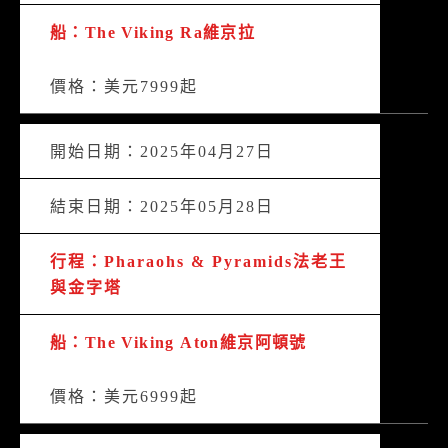
船：The Viking Ra維京拉
價格：美元7999起
開始日期：2025年04月27日
結束日期：2025年05月28日
行程：Pharaohs & Pyramids法老王
與金字塔
船：
The Viking Aton
維京阿頓號
價格：美元6999起