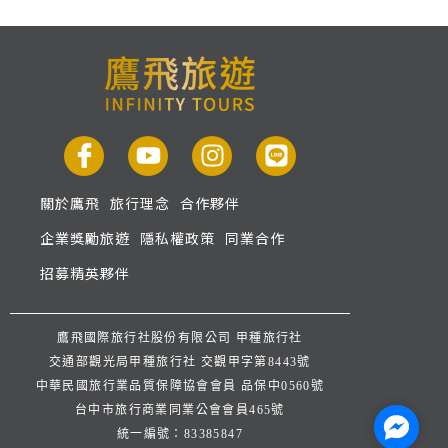
關於鷹飛
旅行理念
合作夥伴
企業獎勵旅遊
隱私權政策
同業合作
招募精英夥伴
鷹飛國際旅行社股份有限公司 甲種旅行社
交通部觀光局甲種旅行社 交觀甲字第8443號
中華民國旅行業品質保障協會會員 品保中0560號
台中市旅行商業同業公會會員465號
Facebo
統一編號：83385847