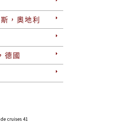
伊布斯，奧地利
紹，德國