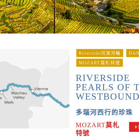
Riverside河濱河輪
DA
MOZART莫札特號
RIVERSIDE
PEARLS OF 
WESTBOUN
多瑙河西行的珍珠
MOZART
莫札
特號