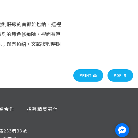
地利莊嚴的首都維也納，這裡
深刻的赭色修道院，裡面有巨
地；還有帕紹，文藝復興時期
PRINT 🖨
PDF 📄
業合作
招募精英夥伴
Facebo
253巷33號