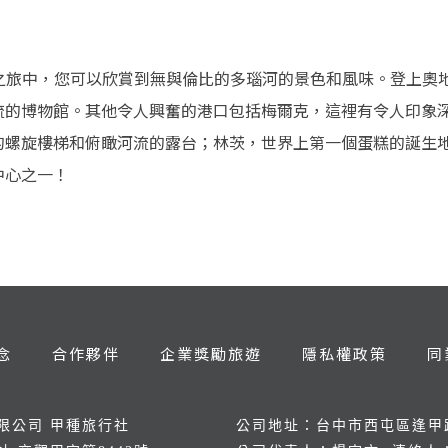
流之旅中，您可以欣賞到無與倫比的多瑙河的景色和風味。登上奧
流的博物館。其他令人興奮的港口包括梅爾克，這裡有令人印象
螺旋樓梯和​​俯瞰河流的露台；林茨，世界上第一個蛋糕的誕生
中心之一！
念
合作夥伴
企業獎勵旅遊
隱私權政策
同
限公司 甲種旅行社
公司地址：台中市西屯區逢甲路