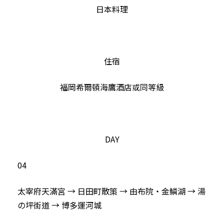
日本料理
住宿
福岡希爾頓海鷹酒店或同等級
DAY
04
太宰府天滿宮 → 日田町散策 → 由布院‧金鱗湖 → 湯
の坪街道 → 博多運河城