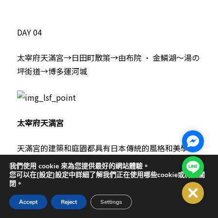
DAY 04
太宰府天滿宮→日田町散策→由布院 · 金鱗湖～湯の
坪街道→博多運河城
太宰府天満宮
Facebo
天滿宮的建築和庭園都具有日本傳統的風格和美學，
可以欣賞到傳統的神社建築、美麗的庭園和古老的石
Line@
我們使用 cookie 來為您提供最好的網站體驗。
碑。
您可以在[設定]設定中詳細了解我們正在使用哪些cookie或將其關
閉。
Close
Accept
Reject
Settings