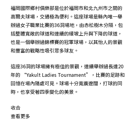
福岡國際鄉村俱樂部是位於福岡市和北九州市之間的
高爾夫球場，交通極為便利。這座球場是縣內唯一舉
辦過女子職業比賽的36洞場地，由赤松樹木分隔，包
括整體寬敞的球道和連續的緩坡上升與下降的球道，
也是一個舉辦過錦標賽的冠軍球場，以其怡人的景觀
和豐富的戰略性吸引眾多球友。
這座36洞的球場擁有極佳的景觀，連續舉辦過長達20
年的 “Yakult Ladies Tournament”，比賽的足跡和
回憶在場內隨處可見。球場十分寬廣遼闊，打球的同
時，也享受著四季變化的美景。
收合
查看更多