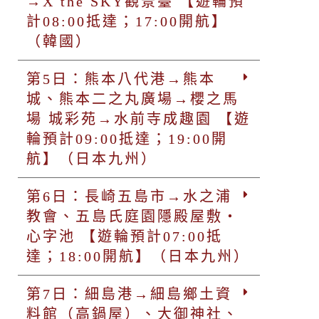
→X the SKY觀景臺 【遊輪預
計08:00抵達；17:00開航】
（韓國）
第5日：熊本八代港→熊本
城、熊本二之丸廣場→櫻之馬
場 城彩苑→水前寺成趣園 【遊
輪預計09:00抵達；19:00開
航】（日本九州）
第6日：長崎五島市→水之浦
教會、五島氏庭園隱殿屋敷・
心字池 【遊輪預計07:00抵
達；18:00開航】（日本九州）
第7日：細島港→細島鄉土資
料館（高鍋屋）、大御神社、