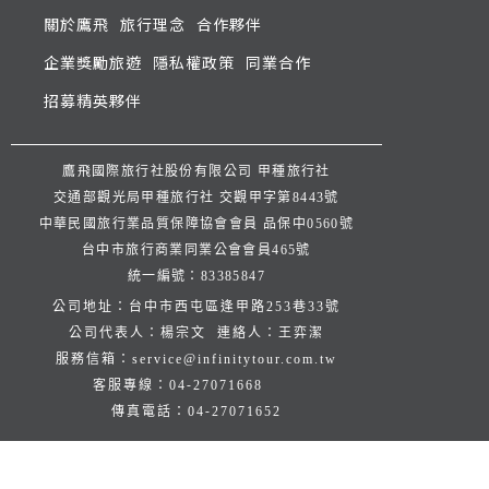
關於鷹飛
旅行理念
合作夥伴
企業獎勵旅遊
隱私權政策
同業合作
招募精英夥伴
鷹飛國際旅行社股份有限公司 甲種旅行社
交通部觀光局甲種旅行社 交觀甲字第8443號
中華民國旅行業品質保障協會會員 品保中0560號
台中市旅行商業同業公會會員465號
統一編號：83385847
公司地址：台中市西屯區逢甲路253巷33號
公司代表人：楊宗文 連絡人：王弈潔
服務信箱：
service@infinitytour.com.tw
客服專線：
04-27071668
傳真電話：
04-27071652