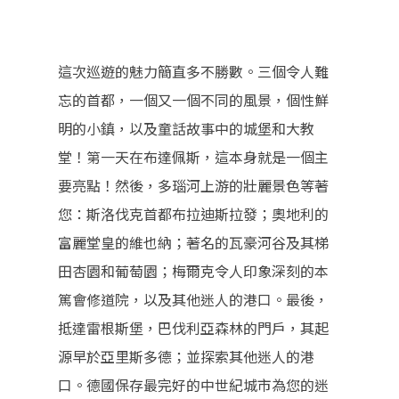
這次巡遊的魅力簡直多不勝數。三個令人難
忘的首都，一個又一個不同的風景，個性鮮
明的小鎮，以及童話故事中的城堡和大教
堂！第一天在布達佩斯，這本身就是一個主
要亮點！然後，多瑙河上游的壯麗景色等著
您：斯洛伐克首都布拉迪斯拉發；奧地利的
富麗堂皇的維也納；著名的瓦豪河谷及其梯
田杏園和葡萄園；梅爾克令人印象深刻的本
篤會修道院，以及其他迷人的港口。最後，
抵達雷根斯堡，巴伐利亞森林的門戶，其起
源早於亞里斯多德；並探索其他迷人的港
口。德國保存最完好的中世紀城市為您的迷