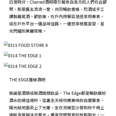
日落時分，Charred酒吧吸引著來自各方的人們在此歡
聚，新朋舊友濟濟一堂，共同暢飲香檳、烈酒或手工
調製雞尾酒。歡飲後，在戶內用餐區落座享用美食，
或在戶外平台一邊品味佳餚，一邊悠享微風習習、星
光閃耀的美麗夜晚。
THE EDGE邊緣酒吧
無論是酒類或無酒精類飲品，The Edge都是暢飲繽紛
酒水的絕佳場所。這裏全天候供應美味的自選餐食。
陽光給地面染上了光暈，坐在流線型沙發和秋千椅上
遠眺海景與泳池風光，盡享悠閒愜意的放鬆時光。一