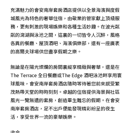
充滿魅力的會安南岸套房酒店提供以全景海濱與度假
城風光為特色的奢華住宿，由敬業的管家獻上頂級服
務，更有刺激的現場娛樂和各種生活妙趣。在波光粼
粼的瀉湖與泳池之間，這裏的一切皆令人沉醉，風格
各異的餐廳、屋頂酒吧、海濱俱樂部，還有一座廣袤
的高爾夫球場供您盡享假期之樂。
無論是在陽光燦爛的房間裏縱享精緻與奢華，還是在
The Terrace 全日餐廳或The Edge 酒吧泳池畔享用寰
球風味，會安南岸套房酒店隨時等待著您前來感受繁
茂熱帶天堂的時時刻刻。卓越的住宿提供海景與社區
風光一覽無遺的套房，創造畢生難忘的假期。在會安
南岸套房酒店，足不出戶便能發現精彩紛呈的夜生
活，享受世界一流的豪華娛樂。
收合