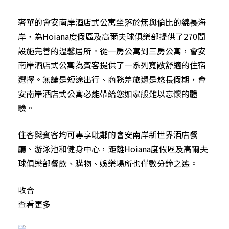
奢華的會安南岸酒店式公寓坐落於無與倫比的綿長海
岸，為Hoiana度假區及高爾夫球俱樂部提供了270間
設施完善的溫馨居所。從一房公寓到三房公寓，會安
南岸酒店式公寓為賓客提供了一系列寬敞舒適的住宿
選擇。無論是短途出行、商務差旅還是悠長假期，會
安南岸酒店式公寓必能帶給您如家般難以忘懷的體
驗。
住客與賓客均可專享毗鄰的會安南岸新世界酒店餐
廳、游泳池和健身中心，距離Hoiana度假區及高爾夫
球俱樂部餐飲、購物、娛樂場所也僅數分鐘之遙。
收合
查看更多