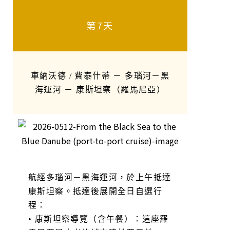
第7天
車納沃德 / 費泰什蒂 － 多瑙河－黑
海運河 － 康斯坦察（羅馬尼亞）
航經多瑙河－黑海運河，於上午抵達
康斯坦察。抵達後展開全日自選行
程：
• 康斯坦察導覽（含午餐）：這座羅