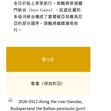
全日於船上享受航行。遊輪將穿過鐵
門峽谷（Iron Gates），這處壯麗的
多瑙河峽谷構成了塞爾維亞與羅馬尼
亞的部分國界。遊輪將繼續連夜航
行。
第5天
魯塞（保加利亞）