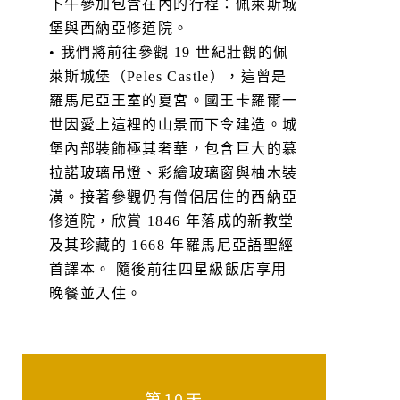
下午參加包含在內的行程：佩萊斯城
堡與西納亞修道院。
• 我們將前往參觀 19 世紀壯觀的佩
萊斯城堡（Peles Castle），這曾是
羅馬尼亞王室的夏宮。國王卡羅爾一
世因愛上這裡的山景而下令建造。城
堡內部裝飾極其奢華，包含巨大的慕
拉諾玻璃吊燈、彩繪玻璃窗與柚木裝
潢。接著參觀仍有僧侶居住的西納亞
修道院，欣賞 1846 年落成的新教堂
及其珍藏的 1668 年羅馬尼亞語聖經
首譯本。 隨後前往四星級飯店享用
晚餐並入住。
第10天