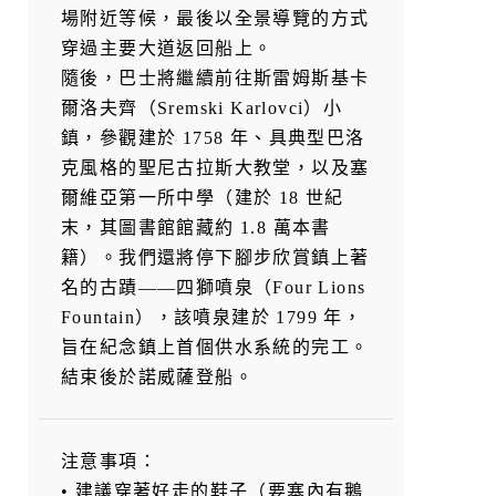
場附近等候，最後以全景導覽的方式
穿過主要大道返回船上。
隨後，巴士將繼續前往斯雷姆斯基卡
爾洛夫齊（Sremski Karlovci）小
鎮，參觀建於 1758 年、具典型巴洛
克風格的聖尼古拉斯大教堂，以及塞
爾維亞第一所中學（建於 18 世紀
末，其圖書館館藏約 1.8 萬本書
籍）。我們還將停下腳步欣賞鎮上著
名的古蹟——四獅噴泉（Four Lions
Fountain），該噴泉建於 1799 年，
旨在紀念鎮上首個供水系統的完工。
結束後於諾威薩登船。
注意事項：
• 建議穿著好走的鞋子（要塞內有鵝