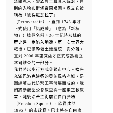
法蘭克人、蠻族與土耳其人統治，直
到納入哈布斯堡帝國版圖。過去它被
稱為「彼得羅瓦拉丁」
（Petrovaradin），直到 1748 年才
正式使用「諾威薩」（意為「新植
物」）這個名稱。20 世紀時該城的
歷史進一步陷入動盪，第一次世界大
戰後，巴爾幹領土幾經統一與分離，
直到 2006 年諾威薩才正式成為獨立
塞爾維亞的一部分。
我們將以步行方式參觀市中心。這座
充滿巴洛克建築的奧匈風格老城，是
圍繞著古代防禦工事發展而成的。我
們將參觀聖公會教堂與一座東正教教
堂，隨後沿著主街前往自由廣場
（Freedom Square），欣賞建於
1895 年的市政廳。巴士將在自由廣