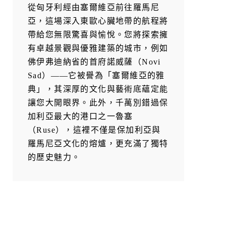
從匈牙利經由塞爾維亞前往羅馬尼
亞，這場深入東歐心臟地帶的航程將
帶給您無限驚喜與愉悅。您將探索擁
有卓越景觀與優雅建築的城市，例如
佛伊弗迪納省的首府諾威薩（Novi
Sad）——它被譽為「塞爾維亞的雅
典」，其深厚的文化與藝術底蘊定能
讓您大開眼界。此外，千萬別錯過保
加利亞最大的港口之一魯塞
（Ruse），這裡不僅是保加利亞與
羅馬尼亞文化的熔爐，更充滿了獨特
的歷史魅力。