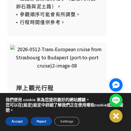
卵石路與泥土路）。
• 參觀順序可能會有所調整。
• 行程時間僅供參考。
Facebo
岸上觀光行程
歐修傑克單車之旅
Line@
我們使用 cookie 來為您提供最好的網站體驗。
您可以在[設定]設定中詳細了解我們正在使用哪些cookie或將其關
閉。
從單車座墊上探索克羅埃西亞第四大
Close
城！老城區 Tvrda 建於 18 世紀初，
Accept
Reject
Settings
是騎行者的天堂。這裡是克羅埃西亞