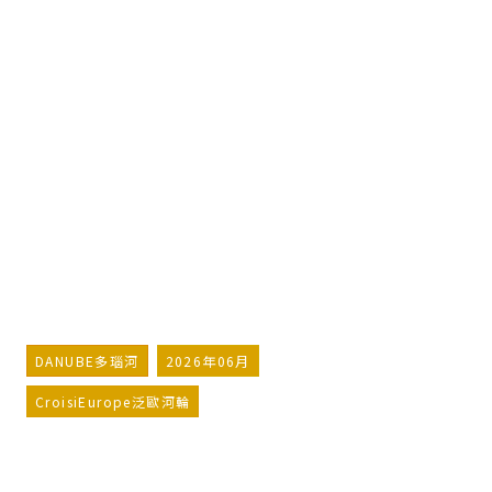
多瑙河之濱 布達佩斯與巴爾幹半
島（港到港航程）
Along the river Danube,
Budapest and the Balkan
peninsula (port-to-port
cruise)
詢問行程
加入LINE好友
DANUBE多瑙河
2026年06月
CroisiEurope泛歐河輪