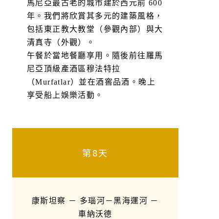
馬尼亞最古老的城市建於西元前 600
年。我們將欣賞其多元的建築風格，
包括東正教大教堂（參觀內部）與大
清真寺（外觀）。
午餐於當地餐廳享用。隨後前往羅馬
尼亞頂級產酒區穆法特拉
（Murfatlar）並在酒窖品酒。晚上
享受船上娛樂活動。
第8天
康斯坦察 － 多瑙河－黑海運河 －
車納沃德