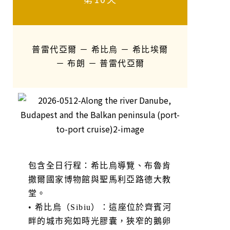
普雷代亞爾 － 希比烏 － 希比埃爾
－ 布朗 － 普雷代亞爾
包含全日行程：希比烏導覽、布魯肯
撒爾國家博物館與聖馬利亞路德大教
堂。
• 希比烏（Sibiu）：這座位於齊賓河
畔的城市宛如時光膠囊，狹窄的鵝卵