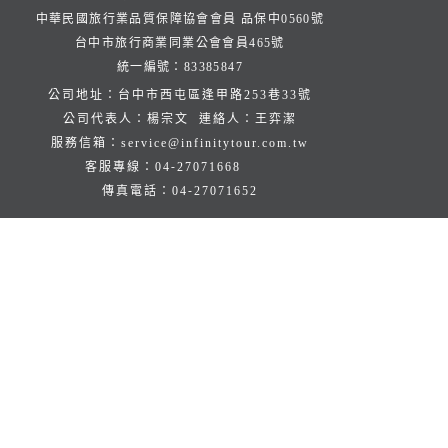
中華民國旅行業品質保障協會會員 品保中0560號
台中市旅行商業同業公會會員465號
統一編號：83385847
公司地址：台中市西屯區逢甲路253巷33號
公司代表人：楊宗文 連絡人：王弈潔
服務信箱：
service@infinitytour.com.tw
客服專線：
04-27071668
傳真電話：
04-27071652