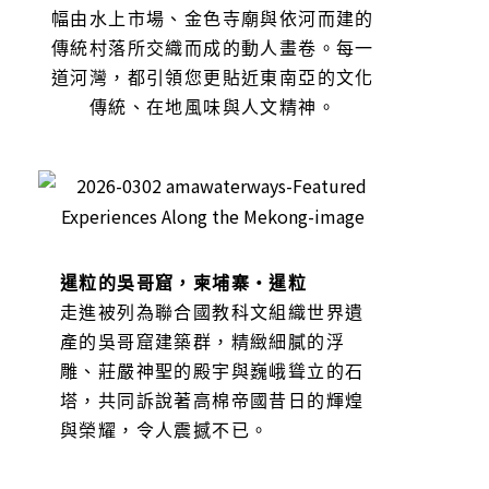
幅由水上市場、金色寺廟與依河而建的
傳統村落所交織而成的動人畫卷。每一
道河灣，都引領您更貼近東南亞的文化
傳統、在地風味與人文精神。
暹粒的吳哥窟，柬埔寨・暹粒
走進被列為聯合國教科文組織世界遺
產的吳哥窟建築群，精緻細膩的浮
雕、莊嚴神聖的殿宇與巍峨聳立的石
塔，共同訴說著高棉帝國昔日的輝煌
與榮耀，令人震撼不已。