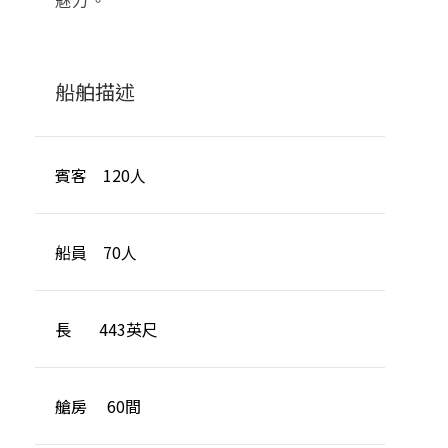
魅力。
船舶描述
賓客 120人
船員 70人
長 443英尺
艙房 60間