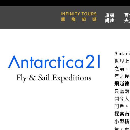
旅遊
百
講座
夫
Antar
世界上
之前，
年之後
飛越德
只需兩
開令人
門戶。
探索南
小型精
量，更