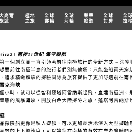
大高爾
極地
全球
全球
奢華
全球
全
旅遊
之旅
郵輪
河輪
旅遊
訂房
拉
ctica21
南極21世紀 海空聯航
第一個創立並一直引領著前往南極旅行的全新方式 – 海空
想要前往南極半島的旅行者們別無他選：只能坐船兩天穿越
，追求精緻體驗的探驗團隊為旅客提供了更加舒適前往南
雷克海峽
個小時，就可以從智利蓬塔阿雷納斯起飛，直達南極洲。
暈船的風暴海峽，開放白色大陸探險之旅。蓬塔阿雷納斯
極
品探險船更像是私人遊艇，可以更加靈活地深入大型遊輪
高效的上下船速度，可以讓您在南極的有效在岸遊覽時間