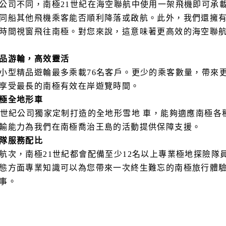
公司不同，南極21世紀在海空聯航中使用一架飛機即可承
同船其他飛機乘客能否順利降落或啟航。此外，我們還擁
時間視窗飛往南極。對您來說，這意味著更高效的海空聯
品游輪，高效靈活
小型精品遊輪最多乘載76名客戶。更少的乘客數量，帶來
享受最長的南極有效在岸遊覽時間。
極全地形車
1世紀公司獨家定制打造的全地形雪地 車，能夠適應南極
輸能力為我們在南極喬治王島的活動提供保障支援。
隊服務配比
航次，南極21世紀都會配備至少12名以上專業極地探險隊
態方面專業知識可以為您帶來一次終生難忘的南極旅行體
事。