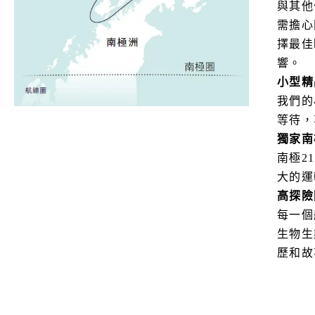
與其他
需擔心
擇最佳
響。
小型精
我們的
等待，
獨家南
南極2
大的運
高探險
每一個
生物生
歷和故