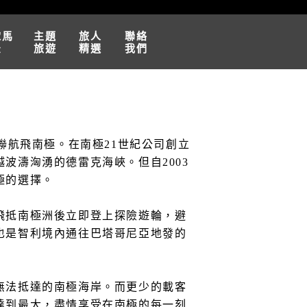
球馬
主題
旅人
聯絡
松
旅遊
精選
我們
聯航飛南極。在南極21世紀公司創立
波濤洶湧的德雷克海峽。但自2003
極的選擇。
飛抵南極洲後立即登上探險遊輪，避
也是智利境內通往巴塔哥尼亞地發的
無法抵達的南極海岸。而更少的載客
達到最大，盡情享受在南極的每一刻