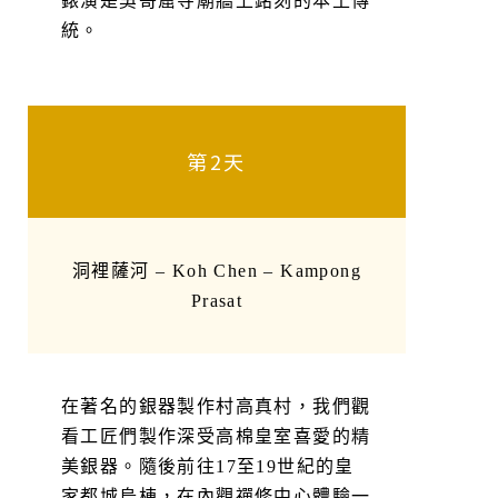
錶演是吳哥窟寺廟牆上銘刻的本土傳
統。
第2天
洞裡薩河 – Koh Chen – Kampong
Prasat
在著名的銀器製作村高真村，我們觀
看工匠們製作深受高棉皇室喜愛的精
美銀器。隨後前往17至19世紀的皇
家都城烏棟，在內觀禪修中心體驗一