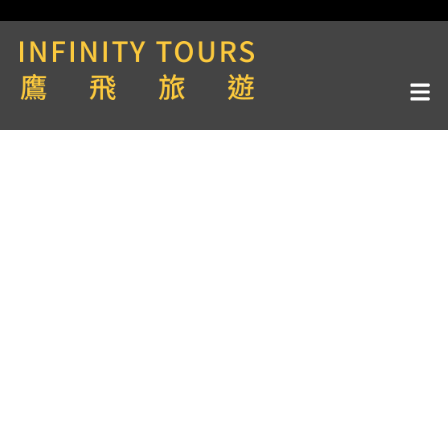
天數 / 4天
Aqua Expeditions