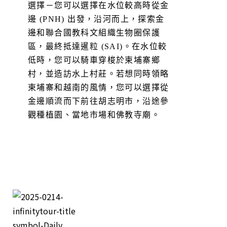
選擇－您可以選擇在水位較高時從金
邊 (PNH) 出發，沿河而上，探索金
邊和聯合國教科文組織生物圈保護
區，最終抵達暹粒 (SAI)。在水位較
低時，您可以騎車穿梭於柬埔寨鄉
村，並造訪水上村莊。若想同時領略
柬埔寨和越南的風情，您可以選擇從
金邊順流而下前往胡志明市，沿途參
觀種植園、當地市場和佛教寺廟。