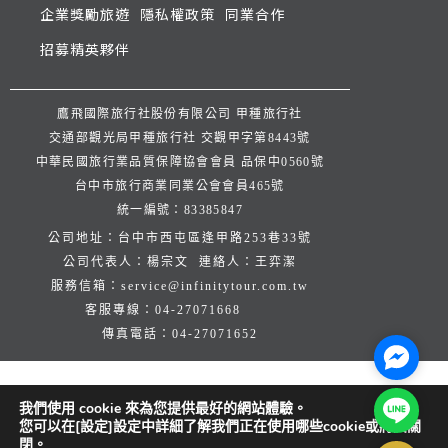
企業獎勵旅遊
隱私權政策
同業合作
招募精英夥伴
鷹飛國際旅行社股份有限公司 甲種旅行社
交通部觀光局甲種旅行社 交觀甲字第8443號
中華民國旅行業品質保障協會會員 品保中0560號
台中市旅行商業同業公會會員465號
統一編號：83385847
公司地址：台中市西屯區逢甲路253巷33號
公司代表人：楊宗文 連絡人：王弈潔
服務信箱：
service@infinitytour.com.tw
客服專線：
04-27071668
傳真電話：
04-27071652
Facebo
Line@
我們使用 cookie 來為您提供最好的網站體驗。
您可以在[設定]設定中詳細了解我們正在使用哪些cookie或將其關
閉。