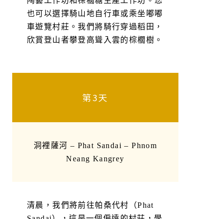
也可以選擇騎山地自行車或乘坐嘟嘟
車​​遊覽村莊。我們將騎行穿過稻田，
欣賞登山者攀登高聳入雲的棕櫚樹。
第3天
洞裡薩河 – Phat Sandai – Phnom
Neang Kangrey
清晨，我們將前往帕桑代村（Phat
Sandai），這是一個偏遠的村莊，學