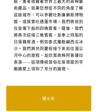
館，後者收藏著世界上最大的高棉藝
術藏品。如果您想從不同的角度了解
這座城市，可以參觀吐斯廉屠殺博物
館，或探索吐通蓬市場。我們將送別
在金邊下船的四晚賓客。隨後，我們
將再次迎接三晚賓客，並奉上特製的
日落雞尾酒，例如泰式羅勒鹹西瓜冰
沙。我們將共同慶祝接下來前往湄公
河中心的旅程，並欣賞高棉阿普薩拉
表演——這項傳統習俗在吳哥窟的寺
廟牆壁上得到了充分的展現。
第6天