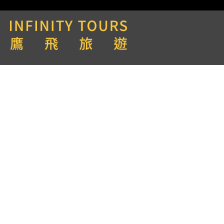
天數 / 8天
Aqua Expeditions