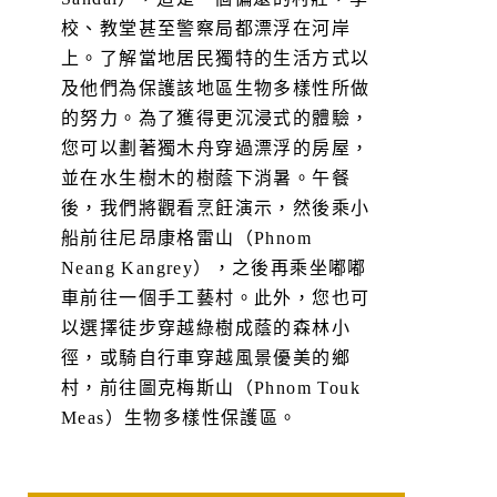
校、教堂甚至警察局都漂浮在河岸
上。了解當地居民獨特的生活方式以
及他們為保護該地區生物多樣性所做
的努力。為了獲得更沉浸式的體驗，
您可以劃著獨木舟穿過漂浮的房屋，
並在水生樹木的樹蔭下消暑。午餐
後，我們將觀看烹飪演示，然後乘小
船前往尼昂康格雷山（Phnom
Neang Kangrey），之後再乘坐嘟嘟
車​​前往一個手工藝村。此外，您也可
以選擇徒步穿越綠樹成蔭的森林小
徑，或騎自行車穿越風景優美的鄉
村，前往圖克梅斯山（Phnom Touk
Meas）生物多樣性保護區。