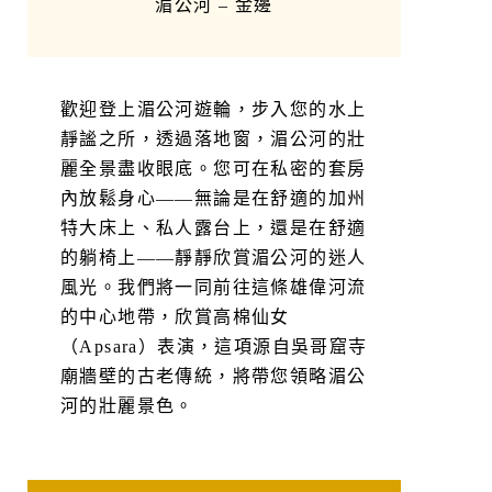
湄公河 – 金邊
歡迎登上湄公河遊輪，步入您的水上
靜謐之所，透過落地窗，湄公河的壯
麗全景盡收眼底。您可在私密的套房
內放鬆身心——無論是在舒適的加州
特大床上、私人露台上，還是在舒適
的躺椅上——靜靜欣賞湄公河的迷人
風光。我們將一同前往這條雄偉河流
的中心地帶，欣賞高棉仙女
（Apsara）表演，這項源自吳哥窟寺
廟牆壁的古老傳統，將帶您領略湄公
河的壯麗景色。