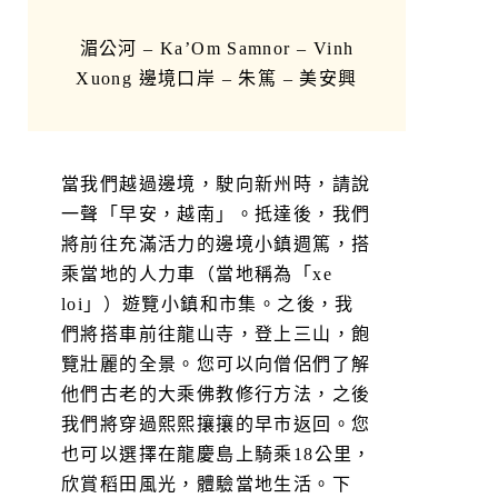
湄公河 – Ka’Om Samnor – Vinh
Xuong 邊境口岸 – 朱篤 – 美安興
當我們越過邊境，駛向新州時，請說
一聲「早安，越南」。抵達後，我們
將前往充滿活力的邊境小鎮週篤，搭
乘當地的人力車（當地稱為「xe
loi」）遊覽小鎮和市集。之後，我
們將搭車前往龍山寺，登上三山，飽
覽壯麗的全景。您可以向僧侶們了解
他們古老的大乘佛教修行方法，之後
我們將穿過熙熙攘攘的早市返回。您
也可以選擇在龍慶島上騎乘18公里，
欣賞稻田風光，體驗當地生活。下