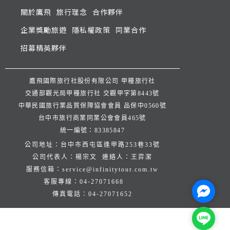
關於鷹飛
旅行理念
合作夥伴
企業獎勵旅遊
隱私權政策
同業合作
招募精英夥伴
鷹飛國際旅行社股份有限公司 甲種旅行社
交通部觀光局甲種旅行社 交觀甲字第8443號
中華民國旅行業品質保障協會會員 品保中0560號
台中市旅行商業同業公會會員465號
統一編號：83385847
公司地址：台中市西屯區逢甲路253巷33號
公司代表人：楊宗文 連絡人：王弈潔
服務信箱：
service@infinitytour.com.tw
客服專線：
04-27071668
Facebo
傳真電話：
04-27071652
Line@