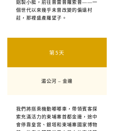
鋁製小艇，前往普雷普羅索普——一
個世代以來幾乎未曾改變的偏遠村
莊，那裡盛產羅望子。
第5天
湄公河 – 金邊
我們將搭乘機動嘟嘟車，帶領賓客探
索充滿活力的柬埔寨首都金邊，途中
會停靠皇宮、銀塔和柬埔寨國家博物