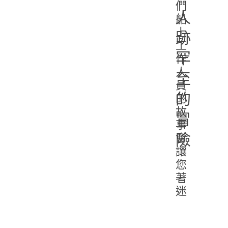
們
人
船
上
跡
工
罕
作
人
至
員
的
的
故
冒
事
險
會
讓
您
著
迷