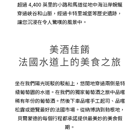
超過 4,400 英里的小路和馬道從地中海沿岸蜿蜒
穿過峽谷和山脈，經過卡特里城堡等歷史遺跡，
讓您沉浸在令人驚嘆的風景中。
美酒佳餚
法國水道上的美食之旅
坐在我們陽光斑駁的駁船上，悠閒地穿過兩側是特
級葡萄園的水道。在我們的獨家葡萄酒之旅中品嚐
稀有年份的葡萄酒。然後下車品嚐手工起司、品嚐
松露或遊覽最好的法國市場。從納博訥到勃根地，
貝爾蒙德的每個行程都承諾提供最美妙的美食假
期。