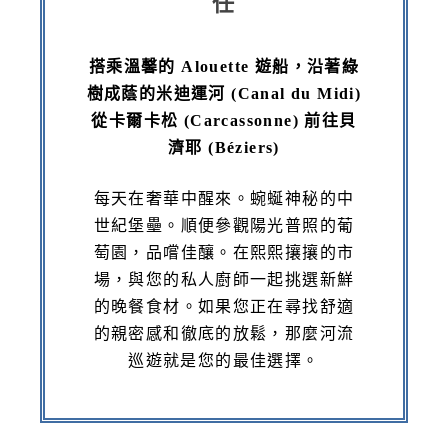
任
搭乘溫馨的 Alouette 遊船，沿著綠
樹成蔭的米迪運河 (Canal du Midi)
從卡爾卡松 (Carcassonne) 前往貝
濟耶 (Béziers)
每天在奢華中醒來。蜿蜒神秘的中
世紀堡壘。順便參觀陽光普照的葡
萄園，品嚐佳釀。在熙熙攘攘的市
場，與您的私人廚師一起挑選新鮮
的晚餐食材。如果您正在尋找舒適
的親密感和徹底的放鬆，那麼河流
巡遊就是您的最佳選擇。