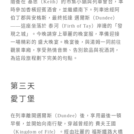
隨後在 基思（Keith）的市集小鎮與列車會合，準
時參加香檳迎賓酒會，並繼續南下。列車途經阿
伯丁郡與安格斯，最終抵達 邁爾斯（Dundee）
——這座坐落於 泰河（Firth of Tay）岸邊的「發
現之城」。今晚請穿上華麗的晚宴服，準備迎接
一場精彩的 盛大晚宴。晚宴後，與湯姆一同前往
觀景車廂，享受熱情音樂、告別飲品與祝酒詞，
為這段旅程劃下完美的句點。
第三天
愛丁堡
在列車離開邁爾斯（Dundee）後，享用最後一頓
早餐，並開始向南行駛，穿越曾經的 費夫王國
（Kingdom of Fife）。經由壯麗的 福斯鐵路大橋