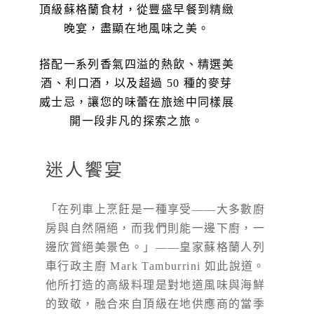
頂級蘇格蘭食材，從豐盛早餐到精緻
晚宴，盡顯在地風味之美。
搭配一系列香氣四溢的熱飲、精選美
酒、利口酒，以及超過 50 種的麥芽
威士忌，讓您的味蕾在旅途中同樣展
開一段非凡的探索之旅。
迷人饗宴
「在列車上烹飪是一種享受——大多數廚
房與自然隔絕，而我們則能一邊下廚，一
邊欣賞絕美景色。」——皇家蘇格蘭人列
車行政主廚 Mark Tamburrini 如此說道。
他所打造的高級料理是對地道風味與海鮮
的致敬，融合來自頂級在地供應商的當季