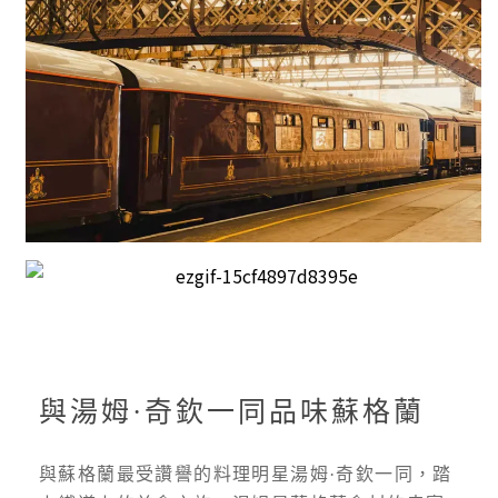
與湯姆·奇欽一同品味蘇格蘭
與蘇格蘭最受讚譽的料理明星湯姆·奇欽一同，踏