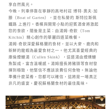
享自然風光。
今晚，列車停靠在寧靜的高地村莊 博特·奧夫·加
滕（Boat of Garten），並在私營的 斯特拉斯佩
鐵路 上進行。香檳與開胃小點的迎賓酒會將激起
您的食欲，隨後是主菜：由湯姆·奇欽（Tom
Kitchin）精心創作的華麗四道菜晚餐。
湯姆·奇欽深愛蘇格蘭的食材，並以大麥、鹿肉和
新鮮的龍蝦為最愛食材之一。他尤其喜愛經典的
庫倫煙鰱湯（Cullen Skink），這道湯由煙燻鰱
魚製成，富含溫暖感。湯姆擅長將豬頭等食材發
揮到極致，他堅信不應該浪費任何食物。無論他
準備什麼菜肴，您都可以確信，這將是一場真正
非凡的盛宴，慶祝蘇格蘭食材的最佳風味。