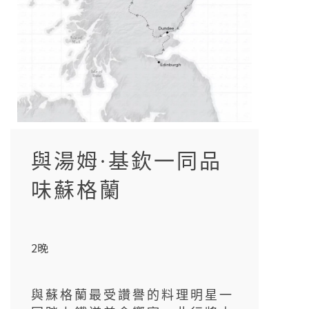
與湯姆·基欽一同品
味蘇格蘭
2晚
與蘇格蘭最受讚譽的料理明星一