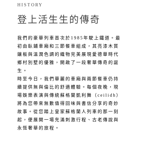
HISTORY
登上活生生的傳奇
我們的豪華列車首次於1985年駛上鐵道。最
初由臥鋪車廂和三節餐車組成，其亮漆木質
鑲板與溫潤色調的織物完美展現愛德華時代
鄉村別墅的優雅，開啟了一段奢華傳奇的誕
生。
時至今日，我們華麗的車廂與兩節餐車仍持
續提供無與倫比的舒適體驗。每個夜晚，現
場娛樂表演與傳統蘇格蘭凱利舞（ceilidh）
將為您帶來無數值得回味與書信分享的奇妙
故事。從您踏上皇家蘇格蘭人列車的那一刻
起，便展開一場充滿刺激行程、古老傳說與
永恆奢華的旅程。