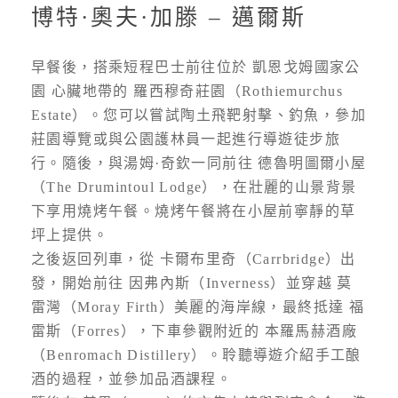
博特·奧夫·加滕 – 邁爾斯
早餐後，搭乘短程巴士前往位於 凱恩戈姆國家公
園 心臟地帶的 羅西穆奇莊園（Rothiemurchus
Estate）。您可以嘗試陶土飛靶射擊、釣魚，參加
莊園導覽或與公園護林員一起進行導遊徒步旅
行。隨後，與湯姆·奇欽一同前往 德魯明圖爾小屋
（The Drumintoul Lodge），在壯麗的山景背景
下享用燒烤午餐。燒烤午餐將在小屋前寧靜的草
坪上提供。
之後返回列車，從 卡爾布里奇（Carrbridge）出
發，開始前往 因弗內斯（Inverness）並穿越 莫
雷灣（Moray Firth）美麗的海岸線，最終抵達 福
雷斯（Forres），下車參觀附近的 本羅馬赫酒廠
（Benromach Distillery）。聆聽導遊介紹手工酿
酒的過程，並參加品酒課程。