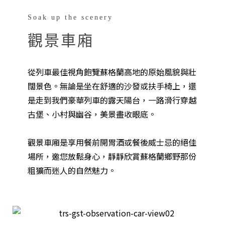
Soak up the scenery
觀景車廂
從列車最佳視角飽覽蘇格蘭高地的原始風貌與壯
闊景色。無論是坐在舒適的沙發或扶手椅上，還
是走到我們豪華列車的露天陽台，一路滑行穿越
古堡、小村與幽谷，美景盡收眼底。
觀景車廂是享用餐前開胃酒或餐後威士忌的絕佳
場所，邀您放鬆身心，靜靜欣賞蘇格蘭鄉野那份
粗獷而迷人的自然魅力。