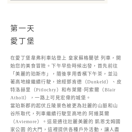
第一天
愛丁堡
在愛丁堡韋弗利車站登上 皇家蘇格蘭號 列車，開
始您的美食冒險。下午早些時候出發，首先前往
「美麗的珀斯市」，隨後享用香檳下午茶，並沿
著高地線繼續行駛，途經鄧肯德（Dunkeld）、皮
特洛赫里（Pitlochry）和布萊爾·阿索爾（Blair
Atholl），一路上可見宏偉的城堡。
當珀斯郡的起伏丘陵景色被更為壯麗的山脈和山
谷所取代，列車繼續行駛至高地的 阿維莫爾
（Aviemore）。這是通往壯麗美麗的 凱恩戈姆國
家公園 的大門，這裡提供各種戶外活動，讓人盡