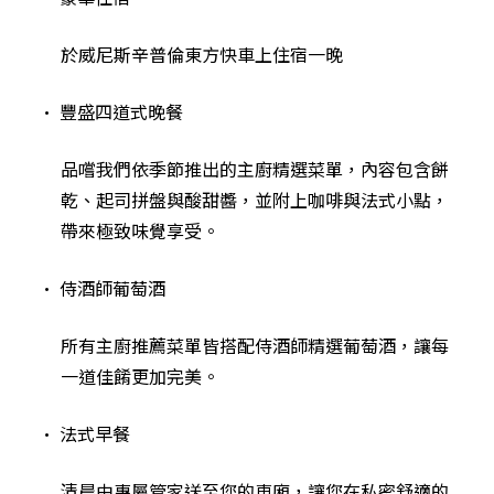
於威尼斯辛普倫東方快車上住宿一晚
• 豐盛四道式晚餐
品嚐我們依季節推出的主廚精選菜單，內容包含餅
乾、起司拼盤與酸甜醬，並附上咖啡與法式小點，
帶來極致味覺享受。
• 侍酒師葡萄酒
所有主廚推薦菜單皆搭配侍酒師精選葡萄酒，讓每
一道佳餚更加完美。
• 法式早餐
清晨由專屬管家送至您的車廂，讓您在私密舒適的