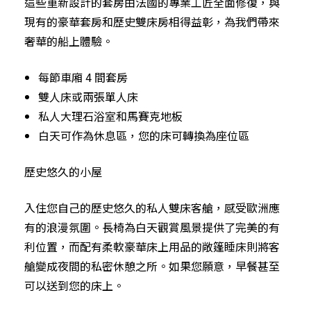
這些重新設計的套房由法國的專業工匠全面修復，與
現有的豪華套房和歷史雙床房相得益彰，為我們帶來
奢華的船上體驗。
每節車廂 4 間套房
雙人床或兩張單人床
私人大理石浴室和馬賽克地板
白天可作為休息區，您的床可轉換為座位區
歷史悠久的小屋
入住您自己的歷史悠久的私人雙床客艙，感受歐洲應
有的浪漫氛圍。長椅為白天觀賞風景提供了完美的有
利位置，而配有柔軟豪華床上用品的敞篷睡床則將客
艙變成夜間的私密休憩之所。如果您願意，早餐甚至
可以送到您的床上。