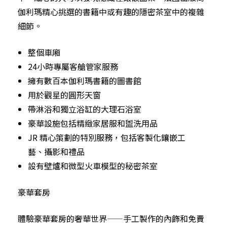
伽利瑪精心挑選的書籍中或有趣的隱密茶室中的複雜
細節。
整個車廂
24小時專屬客艙管家服務
擁有數百本伽利瑪書籍的圖書館
用於觀星的圓形天窗
帶淋浴和獨立浴缸的大理石浴室
豪華設施包括精緻家居服和盥洗用品
JR 精心策劃的特別服務，包括客製化鑲嵌工
藝、攝影和禮品
設有壁爐和微型火車模型的秘密茶室
豪華套房
體驗豪華套房的奢華世界——手工製作的內飾和免費