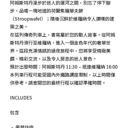
阿姆斯特丹漫步於迷人的運河之間，別忘了停下腳
步，品嚐一塊地道的荷蘭焦糖華夫餅
（Stroopwafel）；隨後沉醉於維羅納令人讚嘆的建
築之美。
在這列傳奇列車上，書寫屬於您的動人故事。從阿姆
斯特丹滑行至維羅納，進入一個金色年代的奢華世
界。這段充滿情感的過夜旅程中，您將享受精緻美
饌、精彩交流，以及令人屏息的迷人景色。
預計出發時間：阿姆斯特丹 11:30 – 抵達維羅納 16:00
本列車行程可能受國內外鐵路調度限制，以上時間僅
供參考。請查閱您的最終行程以確認準確時間。
INCLUDES
包含
• 豪華住宿