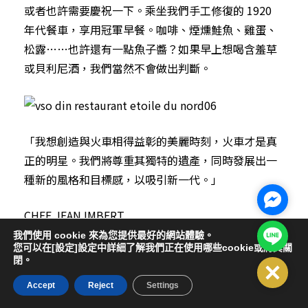
或者也許需要慶祝一下。乘坐我們手工修復的 1920
年代餐車，享用冠軍早餐。咖啡、煙燻鮭魚、雞蛋、
松露……也許還有一點魚子醬？如果早上想喝含羞草
或貝利尼酒，我們當然不會做出判斷。
「我想創造與火車相得益彰的美麗時刻，火車才是真
正的明星。我們將尊重其獨特的遺產，同時發展出一
種新的風格和目標感，以吸引新一代。」
Facebo
CHEF JEAN IMBERT
Line@
我們使用 cookie 來為您提供最好的網站體驗。
您可以在[設定]設定中詳細了解我們正在使用哪些cookie或將其關
閉。
Close
LUNCH
Accept
Reject
Settings