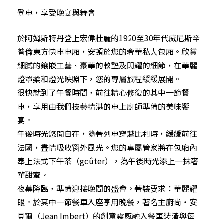
登車，享受晚宴與舞會
於阿姆斯特丹登上宏偉壯麗的1920至30年代威尼斯辛
普倫東方快車車廂，安頓於您的奢華私人包廂。欣賞
細膩的鑲嵌工藝、豪華的軟墊及閃耀的細節，在華麗
燈罩柔和燈光映照下，您的專屬旅程緩緩展開。
很快就到了午餐時間，前往精心修復的其中一節餐
車，享用由我們技藝精湛的車上廚師準備的美味饗
宴。
午後時光悠閒自在，隨著列車穿越比利時，緩緩前往
法國，盡情吸收窗外風光。您的專屬管家將在包廂內
奉上法式下午茶（goûter），為午後時光添上一抹奢
華甜蜜。
夜幕降臨，準備迎接晚間的盛會。著裝要求：華麗耀
眼。於其中一節餐車入座享用晚餐，著名主廚尚‧安
貝爾（Jean Imbert）的創意靈感融入餐車裝潢與每