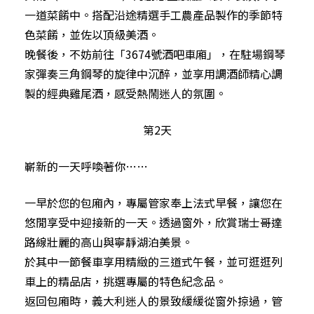
一道菜餚中。搭配沿途精選手工農產品製作的季節特
色菜餚，並佐以頂級美酒。
晚餐後，不妨前往「3674號酒吧車廂」，在駐場鋼琴
家彈奏三角鋼琴的旋律中沉醉，並享用調酒師精心調
製的經典雞尾酒，感受熱鬧迷人的氛圍。
第2天
嶄新的一天呼喚著你……
一早於您的包廂內，專屬管家奉上法式早餐，讓您在
悠閒享受中迎接新的一天。透過窗外，欣賞瑞士哥達
路線壯麗的高山與寧靜湖泊美景。
於其中一節餐車享用精緻的三道式午餐，並可逛逛列
車上的精品店，挑選專屬的特色紀念品。
返回包廂時，義大利迷人的景致緩緩從窗外掠過，管