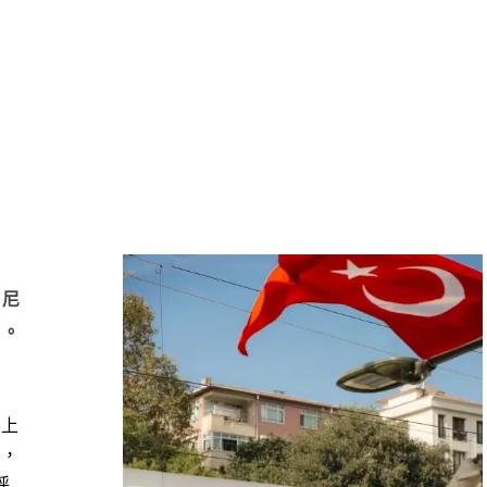
威尼
旅。
車上
時，
呼