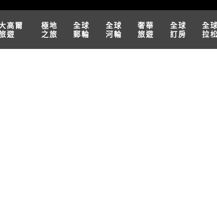
大高爾
極地
全球
全球
奢華
全球
全
旅遊
之旅
郵輪
河輪
旅遊
訂房
拉
五夜
伊斯坦堡往巴黎