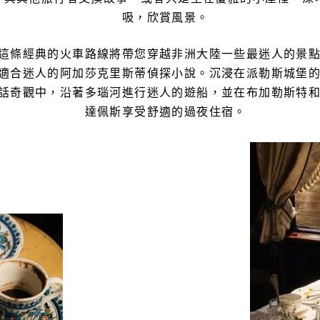
吸，欣賞風景。
這條經典的火車路線將帶您穿越非洲大陸一些最迷人的景
適合迷人的阿加莎克里斯蒂偵探小說。沉浸在派勒斯城堡
話奇觀中，沿著多瑙河進行迷人的遊船，並在布加勒斯特
達佩斯享受舒適的過夜住宿。