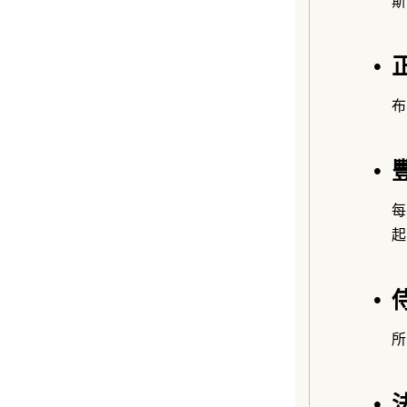
•
•
•
•