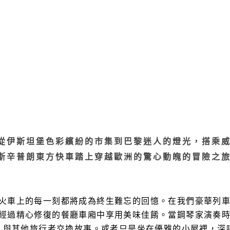
從伊斯坦堡色彩繽紛的市集到巴黎迷人的燈光，搭乘
斯辛普朗東方快車踏上穿越歐洲的驚心動魄的冒險之
火車上的每一刻都將成為終生難忘的回憶。在我們豪華列
經過精心修復的餐廳車廂中享用美味佳餚。當鋼琴家演奏
與其他旅行者交換故事。或者只是坐在優雅的小屋裡，深