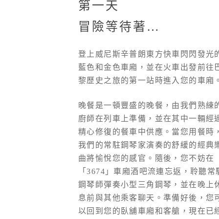
第一天
冒險等待著…
登上威尼斯辛普朗東方快車閃閃發光
藍色和金色車廂，並在火車出發前往
黎歷史之旅的第一站時進入您的車廂
晚餐是一頓豐盛的晚餐，由我們熟練
廚師在列車上準備，並在其中一輛經
精心修復的餐車中供應。當您用餐時
我們的常駐鋼琴家演奏的舒緩的經典
曲將愉悅您的感官。隨後，您不妨在
「3674」車廂酒吧流連忘返，聆聽常
鋼琴師彈奏小型三角鋼琴，並在晚上
息前與其他乘客聊天。準備好後，您
以回到您的臥舖車廂和客艙，現在已