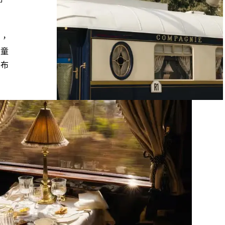
點，
的童
和布