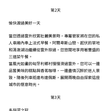
第2天
愉快渡過美好一天
當您透過窗外欣賞壯麗美景時，專屬管家將在您的私
人車廂內奉上法式早餐。阿爾卑斯山巒、起伏的草地
和清澈湖泊繼續從窗外掠過，您悠閒地享用著豐盛的
三道菜午餐。
當風光如畫的匈牙利鄉村慢慢滑過窗外，您可以一邊
品嘗美味的糕點與香茗咖啡，一邊盡情沉醉於迷人景
致。隨後列車抵達布達佩斯，展開兩晚自由探索這座
城市的愜意時光。
第3天
多瑙河之冠