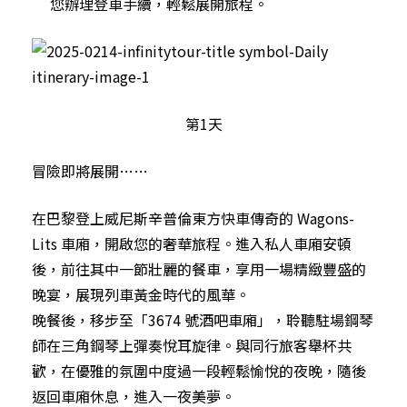
您辦理登車手續，輕鬆展開旅程。
第1天
冒險即將展開……
在巴黎登上威尼斯辛普倫東方快車傳奇的 Wagons-
Lits 車廂，開啟您的奢華旅程。進入私人車廂安頓
後，前往其中一節壯麗的餐車，享用一場精緻豐盛的
晚宴，展現列車黃金時代的風華。
晚餐後，移步至「3674 號酒吧車廂」，聆聽駐場鋼琴
師在三角鋼琴上彈奏悅耳旋律。與同行旅客舉杯共
歡，在優雅的氛圍中度過一段輕鬆愉悅的夜晚，隨後
返回車廂休息，進入一夜美夢。