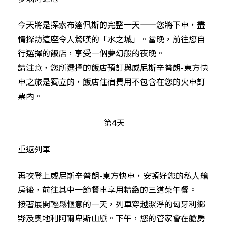
今天將是探索布達佩斯的完整一天——您將下車，盡
情探訪這座令人驚嘆的「水之城」。當晚，前往您自
行選擇的飯店，享受一個夢幻般的夜晚。
請注意，您所選擇的飯店預訂與威尼斯辛普朗-東方快
車之旅是獨立的，飯店住宿費用不包含在您的火車訂
票內。
第4天
重返列車
再次登上威尼斯辛普朗-東方快車，安頓好您的私人艙
房後，前往其中一節餐車享用精緻的三道菜午餐。
接著展開輕鬆愜意的一天，列車穿越潔淨的匈牙利鄉
野及奧地利阿爾卑斯山脈。下午，您的管家會在艙房