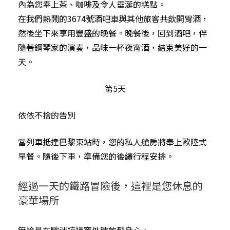
內為您奉上茶、咖啡及令人垂涎的糕點。
在我們熱鬧的3674號酒吧車與其他旅客共飲開胃酒，
然後坐下來享用豐盛的晚餐。晚餐後，回到酒吧，伴
隨著鋼琴家的演奏，品味一杯夜宵酒，結束美好的一
天。
第5天
依依不捨的告別
當列車抵達巴黎東站時，您的私人艙房將奉上歐陸式
早餐。隨後下車，準備您的後續行程安排。
經過一天的鐵路冒險後，這裡是您休息的
豪華場所
無論是在歐洲掠過窗外時放鬆身心，