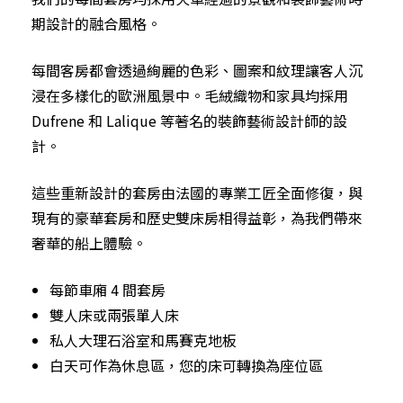
期設計的融合風格。
每間客房都會透過絢麗的色彩、圖案和紋理讓客人沉
浸在多樣化的歐洲風景中。毛絨織物和家具均採用
Dufrene 和 Lalique 等著名的裝飾藝術設計師的設
計。
這些重新設計的套房由法國的專業工匠全面修復，與
現有的豪華套房和歷史雙床房相得益彰，為我們帶來
奢華的船上體驗。
每節車廂 4 間套房
雙人床或兩張單人床
私人大理石浴室和馬賽克地板
白天可作為休息區，您的床可轉換為座位區