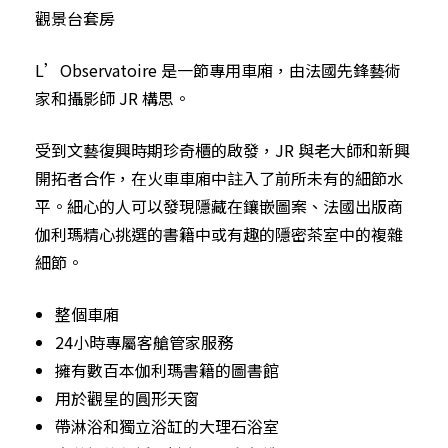
觀景台套房
L’Observatoire 是一節專用車廂，由法國先鋒藝術
家和攝影師 JR 構思。
受到文藝復興時期珍奇櫃的啟發，JR 與老大師和新興
開拓者合作，在火車車廂中註入了前所未有的細節水
平。細心的人可以發現隱藏在鑲嵌圖案、法國出版商
伽利瑪精心挑選的書籍中或有趣的隱密茶室中的複雜
細節。
整個車廂
24小時專屬客艙管家服務
擁有數百本伽利瑪書籍的圖書館
用於觀星的圓形天窗
帶淋浴和獨立浴缸的大理石浴室