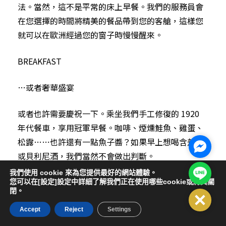
法。當然，這不是平常的床上早餐。我們的服務員會
在您選擇的時間將精美的餐品帶到您的客艙，這樣您
就可以在歐洲經過您的窗子時慢慢醒來。
BREAKFAST
…或者奢華盛宴
或者也許需要慶祝一下。乘坐我們手工修復的 1920
年代餐車，享用冠軍早餐。咖啡、煙燻鮭魚、雞蛋、
松露……也許還有一點魚子醬？如果早上想喝含羞草
Facebo
或貝利尼酒，我們當然不會做出判斷。
Line@
我們使用 cookie 來為您提供最好的網站體驗。
您可以在[設定]設定中詳細了解我們正在使用哪些cookie或將其關
閉。
Close
「我想創造與火車相得益彰的美麗時刻，火車才是真
Accept
Reject
Settings
正的明星。我們將尊重其獨特的遺產，同時發展出一