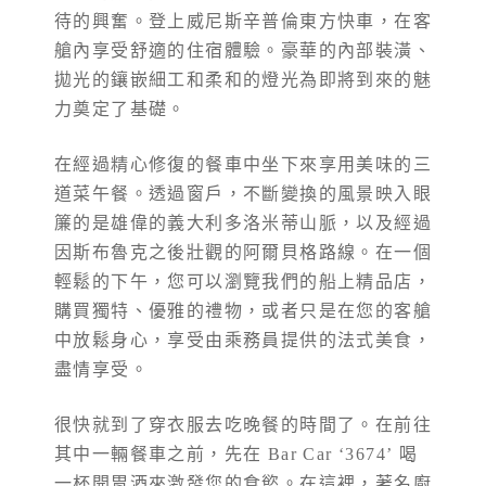
待的興奮。登上威尼斯辛普倫東方快車，在客
艙內享受舒適的住宿體驗。豪華的內部裝潢、
拋光的鑲嵌細工和柔和的燈光為即將到來的魅
力奠定了基礎。
在經過精心修復的餐車中坐下來享用美味的三
道菜午餐。透過窗戶，不斷變換的風景映入眼
簾的是雄偉的義大利多洛米蒂山脈，以及經過
因斯布魯克之後壯觀的阿爾貝格路線。在一個
輕鬆的下午，您可以瀏覽我們的船上精品店，
購買獨特、優雅的禮物，或者只是在您的客艙
中放鬆身心，享受由乘務員提供的法式美食，
盡情享受。
很快就到了穿衣服去吃晚餐的時間了。在前往
其中一輛餐車之前，先在 Bar Car ‘3674’ 喝
一杯開胃酒來激發您的食慾。在這裡，著名廚