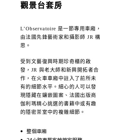
觀景台套房
L’Observatoire 是一節專用車廂，
由法國先鋒藝術家和攝影師 JR 構
思。
受到文藝復興時期珍奇櫃的啟
發，JR 與老大師和新興開拓者合
作，在火車車廂中註入了前所未
有的細節水平。細心的人可以發
現隱藏在鑲嵌圖案、法國出版商
伽利瑪精心挑選的書籍中或有趣
的隱密茶室中的複雜細節。
整個車廂
24小時專屬客艙管家服務