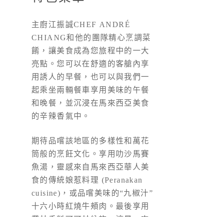
主廚江振誠CHEF ANDRÉ
CHIANG和他的團隊精心烹調菜
餚，讓美食成為您旅程中的一大
亮點。您可以在舒適的客艙內享
用誘人的早餐，也可以與我們一
起乘坐兩輛餐車享用美味的午餐
和晚餐，並沉浸在馬來西亞美食
的辛辣香氣中。
期待品嚐該地區的多樣性和萬花
筒般的烹飪文化。享用叻沙馬賽
魚湯，靈感來自馬來西亞華人美
食的傳統娘惹料理 (Peranakan
cuisine)，或品嚐美味的“九椒汁”
十六小時紅燒牛頰肉。最後享用