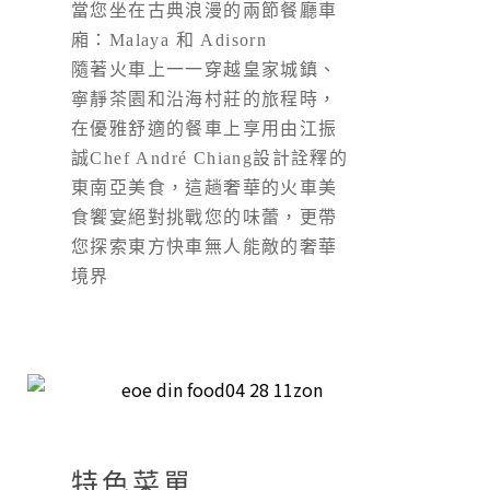
當您坐在古典浪漫的兩節餐廳車
廂：Malaya 和 Adisorn
隨著火車上一一穿越皇家城鎮、
寧靜茶園和沿海村莊的旅程時，
在優雅舒適的餐車上享用由江振
誠Chef André Chiang設計詮釋的
東南亞美食，這趟奢華的火車美
食饗宴絕對挑戰您的味蕾，更帶
您探索東方快車無人能敵的奢華
境界
特色菜單