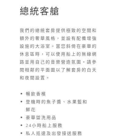
總統客艙
我們的總統套房提供極致的空間和
額外的奢華風格，並設有配備增強
設施的大浴室。當您斜倚在豪華的
休息區時，可以使用船上的無線網
路並用自己的音樂營造氛圍。請參
閱相鄰的平面圖以了解套房的白天
和夜間設置。
暢飲香檳
登機時的魚子醬、水果籃和
鮮花
豪華盥洗用品
24小時船上服務
私人抵達及出發接送服務