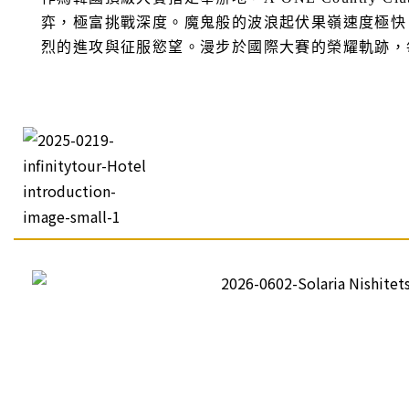
弈，極富挑戰深度。魔鬼般的波浪起伏果嶺速度極快
烈的進攻與征服慾望。漫步於國際大賽的榮耀軌跡，