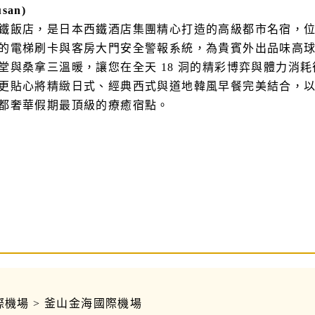
san)
鐵飯店，是日本西鐵酒店集團精心打造的高級都市名宿，
的電梯刷卡與客房大門安全警報系統，為貴賓外出品味高
堂與桑拿三溫暖，讓您在全天 18 洞的精彩博弈與體力消
更貼心將精緻日式、經典西式與道地韓風早餐完美結合，
都奢華假期最頂級的療癒宿點。
機場 > 釜山金海國際機場