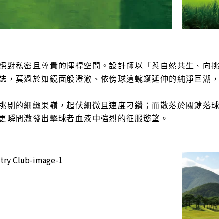
絕對私密且尊貴的揮桿空間。設計師以「與自然共生、向
誌，莫過於如鏡面般澄澈、依傍球道蜿蜒延伸的純淨巨湖
挑剔的細緻果嶺，起伏細微且速度刁鑽；而散落於關鍵落
更瞬間激發出擊球者血液中強烈的征服慾望。