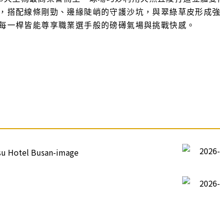
，搭配線條剛勁、邊緣陡峭的守護沙坑，與翠綠草皮形成
每一桿皆能尊享職業選手般的磅礡氣場與挑戰快感。