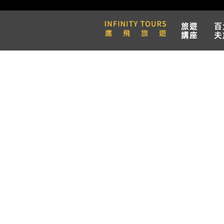
旅遊
百
講座
夫
天數 / 5天