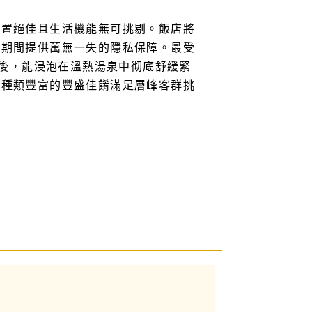
位置絕佳且生活機能無可挑剔。飯店將
球期間提供萬無一失的隱私保障。最受
耗後，能浸泡在溫熱湯泉中彻底舒緩緊
以種類豐富的豐盛佳餚滿足層峰客群挑