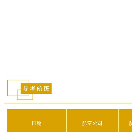
韓國 | 釜山
釜山球場名門盛宴 高爾夫之旅
詢問行程
加入LINE好友
日期
航空公司