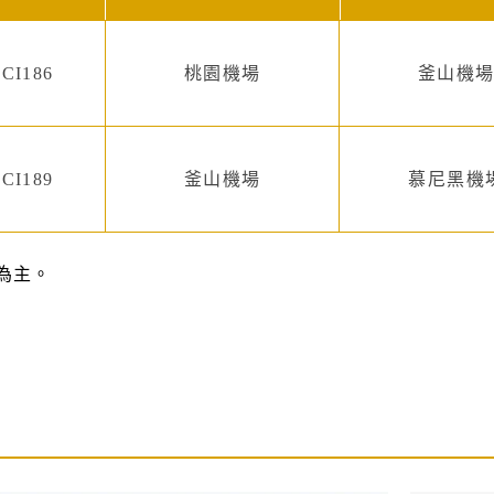
CI186
桃園機場
釜山機
CI189
釜山機場
慕尼黑機
為主。