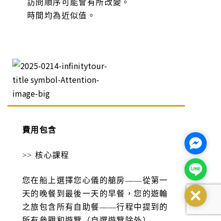
訪問順序可能會有所改變。
時間均為近似值。
費用包含
Facebo
>> 核心課程
Line@
您在船上選擇您心儀的艙房——從第一
天的晚餐到最後一天的早餐，您的遊輪
Close
之旅包含所有自助餐——行程中提到的
所有參觀和遊覽（自選遊覽除外）——