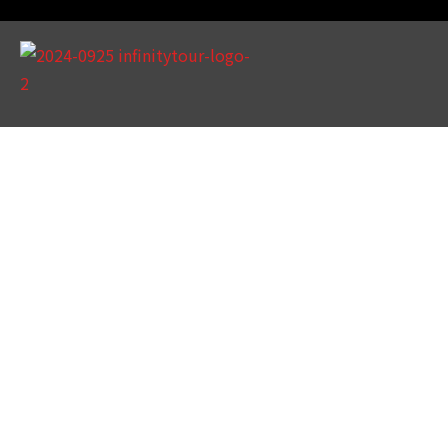
天數 / 11天
泛歐河輪CroisiEurope