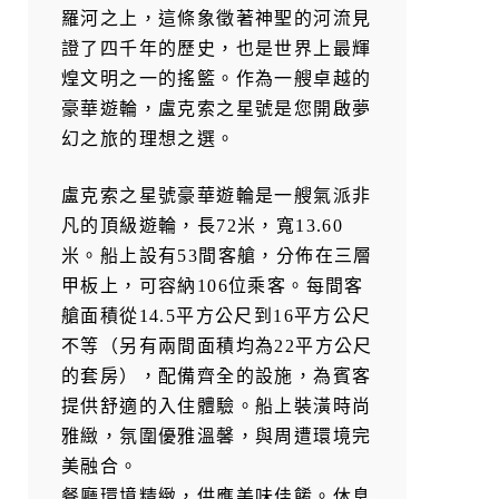
羅河之上，這條象徵著神聖的河流見
證了四千年的歷史，也是世界上最輝
煌文明之一的搖籃。作為一艘卓越的
豪華遊輪，盧克索之星號是您開啟夢
幻之旅的理想之選。
盧克索之星號豪華遊輪是一艘氣派非
凡的頂級遊輪，長72米，寬13.60
米。船上設有53間客艙，分佈在三層
甲板上，可容納106位乘客。每間客
艙面積從14.5平方公尺到16平方公尺
不等（另有兩間面積均為22平方公尺
的套房），配備齊全的設施，為賓客
提供舒適的入住體驗。船上裝潢時尚
雅緻，氛圍優雅溫馨，與周遭環境完
美融合。
餐廳環境精緻，供應美味佳餚。休息