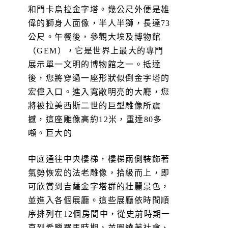
和門卡烏拉金字塔。幾公尺外便是雄
偉的獅身人面像，半人半獅，長達73
公尺。午餐後，參觀大埃及博物館
（GEM），它是世界上最大的專門
展示單一文明的博物館之一。抵達
後，您將穿過一座形狀似倒金字塔的
宏偉入口。進入寬敞明亮的大廳，您
將被拉美西斯二世的巨型雕像所震
撼，這座雕像高約12米，重達80多
噸。巨大的
中庭通往中央樓梯，樓梯兩側裝飾著
氣勢恢宏的法老雕像，拾級而上，即
可欣賞到吉薩金字塔群的壯麗景色，
並進入各個展廳。這些展廳依時間順
序排列在12個房間中，從史前時期一
直到希臘羅馬時期，並圍繞著社會、