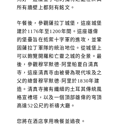
所有牆壁上都刻有銘文。
午餐後，參觀薩拉丁城堡，這座城堡
建於1176年至1200年間。這座雄偉
的堡壘旨在抵禦十字軍的進攻，並鞏
固薩拉丁軍隊的統治地位。從城堡上
可以飽覽開羅和亡靈之城的全景。最
後，參觀穆罕默德·阿里帕夏白清真
寺，這座清真寺由被譽為現代埃及之
父的總督穆罕默德·阿里於1830年建
造。清真寺擁有纖細的土耳其傳統風
格宣禮塔，以及一個頂部雄偉的穹頂
高達52公尺的祈禱大廳。
您將在酒店享用晚餐並過夜。