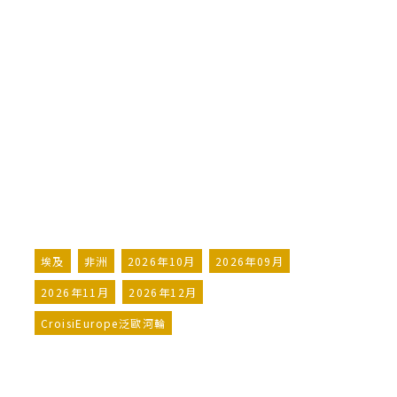
開羅及尼羅河郵輪之旅，法老之地
（港到港航程）
Cairo & cruise on the Nile,
The Land of the Pharaohs
(port-to-port)
詢問行程
加入LINE好友
埃及
非洲
2026年10月
2026年09月
2026年11月
2026年12月
CroisiEurope泛歐河輪