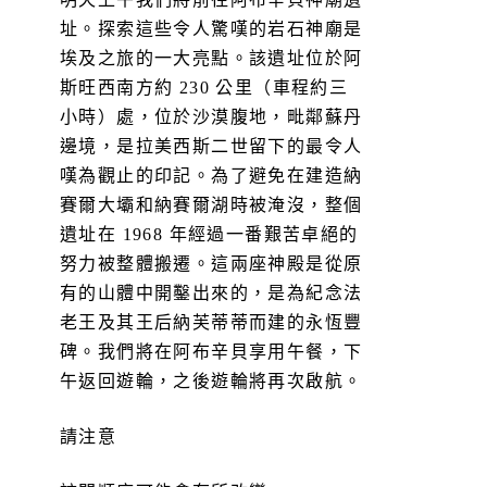
址。探索這些令人驚嘆的岩石神廟是
埃及之旅的一大亮點。該遺址位於阿
斯旺西南方約 230 公里（車程約三
小時）處，位於沙漠腹地，毗鄰蘇丹
邊境，是拉美西斯二世留下的最令人
嘆為觀止的印記。為了避免在建造納
賽爾大壩和納賽爾湖時被淹沒，整個
遺址在 1968 年經過一番艱苦卓絕的
努力被整體搬遷。這兩座神殿是從原
有的山體中開鑿出來的，是為紀念法
老王及其王后納芙蒂蒂而建的永恆豐
碑。我們將在阿布辛貝享用午餐，下
午返回遊輪，之後遊輪將再次啟航。
請注意