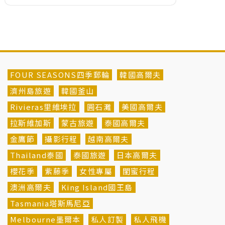
FOUR SEASONS四季郵輪
韓國高爾夫
濟州島旅遊
韓國釜山
Rivieras里維埃拉
圓石灘
美國高爾夫
拉斯維加斯
蒙古旅遊
泰國高爾夫
金鷹節
攝影行程
越南高爾夫
Thailand泰國
泰國旅遊
日本高爾夫
櫻花季
紫藤季
女性專屬
閨蜜行程
澳洲高爾夫
King Island國王島
Tasmania塔斯馬尼亞
Melbourne墨爾本
私人訂製
私人飛機