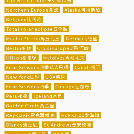
The British Isles不列顛群島
Northern Europe北歐
Alaska阿拉斯加
Belgium比利時
Total solar eclipse日全蝕
Machu Picchu馬丘比丘
Germany德國
Berlin柏林
CroisiEurope泛歐河輪
Hilton希爾頓
Maldives馬爾地夫
Four Seasons四季私人飛機
Canals運河
New York紐約
USA美國
Four Seasons四季
Chicago芝加哥
Peru祕魯
Iceland冰島
Golden Circle黃金圈
Reykjavík雷克雅維克
Hokkaido北海道
Disney迪士尼
St Andrews聖安德魯