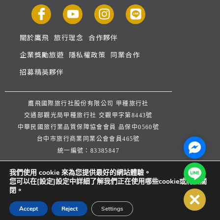
關於鷹飛
旅行理念
合作夥伴
企業獎勵旅遊
隱私權政策
同業合作
招募精英夥伴
鷹飛國際旅行社股份有限公司 甲種旅行社
交通部觀光局甲種旅行社 交觀甲字第8443號
中華民國旅行業品質保障協會會員 品保中0560號
台中市旅行商業同業公會會員465號
Facebo
統一編號：83385847
公司地址：台中市西屯區逢甲路253巷33號
Line@
我們使用 cookie 來為您提供最好的網站體驗。
公司代表人：楊宗文 連絡人：王弈潔
您可以在[設定]設定中詳細了解我們正在使用哪些cookie或將其關
服務信箱：
service@infinitytour.com.tw
閉。
Close
客服專線：
04-27071668
Accept
Reject
Settings
傳真電話：
04-27071652