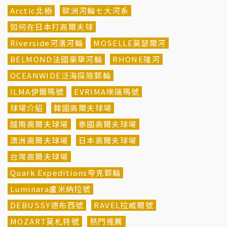
Arctic北極
歐洲河輪七大河系
如何在日本打高爾夫球
Riverside河濱河輪
MOSELLE莫瑟爾河
BELMOND法國豪華河輪
RHONE隆河
OCEANWIDE泛海探險郵輪
ILMA伊爾瑪號
EVRIMA埃瑞瑪號
球場介紹
韓國高爾夫球場
越南高爾夫球場
泰國高爾夫球場
澳洲高爾夫球場
日本高爾夫球場
台灣高爾夫球場
Quark Expeditions夸克郵輪
Luminara盧米納拉號
DEBUSSY德布西號
RAVEL拉威爾號
MOZART莫札特號
熱門推薦