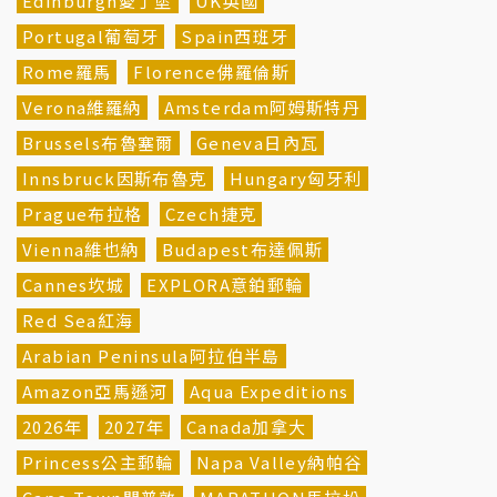
Edinburgh愛丁堡
UK英國
Portugal葡萄牙
Spain西班牙
Rome羅馬
Florence佛羅倫斯
Verona維羅納
Amsterdam阿姆斯特丹
Brussels布魯塞爾
Geneva日內瓦
Innsbruck因斯布魯克
Hungary匈牙利
Prague布拉格
Czech捷克
Vienna維也納
Budapest布達佩斯
Cannes坎城
EXPLORA意鉑郵輪
Red Sea紅海
Arabian Peninsula阿拉伯半島
Amazon亞馬遜河
Aqua Expeditions
2026年
2027年
Canada加拿大
Princess公主郵輪
Napa Valley納帕谷