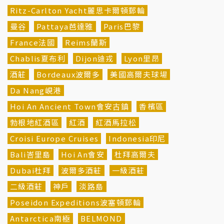
Ritz-Carlton Yacht麗思卡爾頓郵輪
曼谷
Pattaya芭達雅
Paris巴黎
France法國
Reims蘭斯
Chablis夏布利
Dijon迪戎
Lyon里昂
酒莊
Bordeaux波爾多
美國高爾夫球場
Da Nang峴港
Hoi An Ancient Town會安古鎮
香檳區
勃根地紅酒區
紅酒
紅酒馬拉松
Croisi Europe Cruises
Indonesia印尼
Bali峇里島
Hoi An會安
杜拜高爾夫
Dubai杜拜
波爾多酒莊
一級酒莊
二級酒莊
神戶
淡路島
Poseidon Expeditions波塞頓郵輪
Antarctica南極
BELMOND