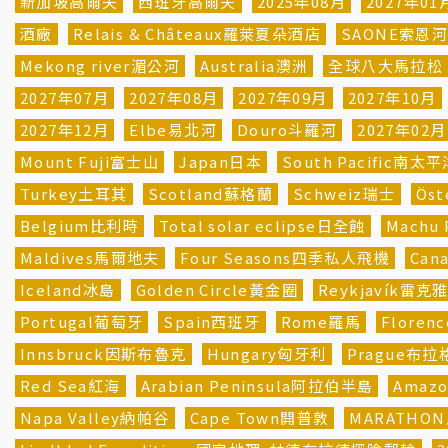
新加坡高爾夫
西班牙高爾夫
2025年08月
2027年01
酒廠
Relais & Châteaux羅萊夏朵酒店
SAONE索恩
Mekong river湄公河
Australia澳洲
全球八大馬拉松
2027年07月
2027年08月
2027年09月
2027年10月
2027年12月
Elbe易北河
Douro斗羅河
2027年02月
Mount Fuji富士山
Japan日本
South Pacific南太
Turkey土耳其
Scotland蘇格蘭
Schweiz瑞士
Öst
Belgium比利時
Total solar eclipse日全蝕
Machu
Maldives馬爾地夫
Four Seasons四季私人飛機
Can
Iceland冰島
Golden Circle黃金圈
Reykjavík雷克
Portugal葡萄牙
Spain西班牙
Rome羅馬
Flore
Innsbruck因斯布魯克
Hungary匈牙利
Prague布拉
Red Sea紅海
Arabian Peninsula阿拉伯半島
Amaz
Napa Valley納帕谷
Cape Town開普敦
MARATHO