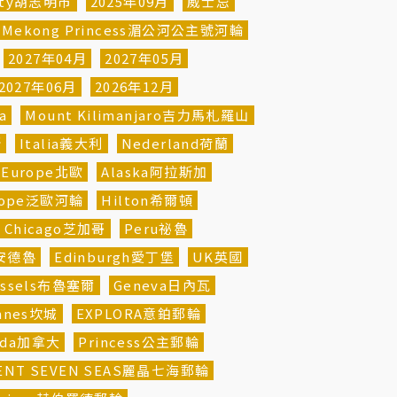
City胡志明市
2025年09月
威士忌
Mekong Princess湄公河公主號河輪
2027年04月
2027年05月
2027年06月
2026年12月
a
Mount Kilimanjaro吉力馬札羅山
斯
Italia義大利
Nederland荷蘭
n Europe北歐
Alaska阿拉斯加
urope泛歐河輪
Hilton希爾頓
Chicago芝加哥
Peru祕魯
聖安德魯
Edinburgh愛丁堡
UK英國
ussels布魯塞爾
Geneva日內瓦
nnes坎城
EXPLORA意鉑郵輪
ada加拿大
Princess公主郵輪
ENT SEVEN SEAS麗晶七海郵輪