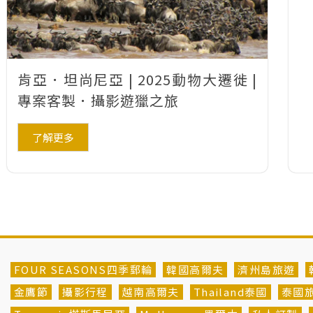
肯亞．坦尚尼亞 | 2025動物大遷徙 |
專案客製．攝影遊獵之旅
了解更多
FOUR SEASONS四季郵輪
韓國高爾夫
濟州島旅遊
金鷹節
攝影行程
越南高爾夫
Thailand泰國
泰國