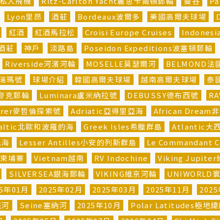
私人飛機
Ritz-Carlton Yacht麗思卡爾頓郵輪
曼谷
P
Lyon里昂
酒莊
Bordeaux波爾多
美國高爾夫球場
紅酒
紅酒馬拉松
Croisi Europe Cruises
Indones
酒莊
神戶
淡路島
Poseidon Expeditions波塞頓郵輪
Riverside河濱河輪
MOSELLE莫瑟爾河
BELMOND
埃瑞瑪號
球場介紹
韓國高爾夫球場
越南高爾夫球場
泰
ns夸克郵輪
Luminara盧米納拉號
DEBUSSY德布西號
R
plorer麥哲倫探索號
Adriatic亞得里亞海
African Drea
e Baltic北歐和波羅的海
Greek Isles希臘群島
Atlantic大
比海
Lesser Antilles小安的列斯群島
Le Commandant
柬埔寨
Vietnam越南
RV Indochine
Viking Jupi
SILVERSEA銀海郵輪
VIKING維京河輪
UNIWORLD
25年01月
2025年02月
2025年03月
2025年11月
202
羅河
Seine塞納河
2025年10月
Polar Latitudes極地