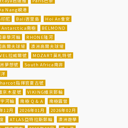
attaya芭達雅
Paris巴黎
Da Nang峴港
ia印尼
Bali峇里島
Hoi An會安
Antarctica南極
BELMOND
法國豪華河輪
RHONE隆河
國高爾夫球場
澳洲高爾夫球場
AVEL拉威爾號
MOZART莫札特號
m非洲夢想號
South Africa南非
西洋
 Charcot指揮官夏古號
ter維京木星號
VIKING維京郵輪
寰宇河輪
南極 Q & A
南極露營
5年12月
2026年01月
2026年02月
緯度
ATLAS亞特拉斯郵輪
澳洲遊學