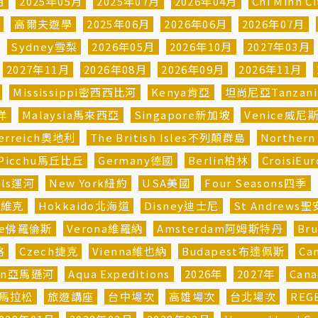
月
2025年05月
2025年07月
2026年04月
Chi Minh 
河
高爾夫遊學
2025年06月
2026年06月
2026年07月
Sydney雪梨
2026年05月
2026年10月
2027年03月
2027年11月
2026年08月
2026年09月
2026年11月
Mississippi密西西比河
Kenya肯亞
坦尚尼亞Tanzani
平洋
Malaysia馬來西亞
Singapore新加坡
Venice威尼
erreich奧地利
The British Isles不列顛群島
Norther
 Picchu馬丘比丘
Germany德國
Berlin柏林
CroisiE
als運河
New York紐約
USA美國
Four Seasons四季
雅維克
Hokkaido北海道
Disney迪士尼
St Andrews
nce佛羅倫斯
Verona維羅納
Amsterdam阿姆斯特丹
Br
格
Czech捷克
Vienna維也納
Budapest布達佩斯
Ca
on亞馬遜河
Aqua Expeditions
2026年
2027年
Can
N馬拉松
旅遊講座
台中場次
高雄場次
台北場次
REG