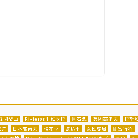
韓國釜山
Rivieras里維埃拉
圓石灘
美國高爾夫
拉斯
旅遊
日本高爾夫
櫻花季
紫藤季
女性專屬
閨蜜行程