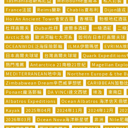
Tasmania塔斯馬尼亞
Melbourne墨爾本
私人訂製
France法國
Reims蘭斯
Chablis夏布利
Dijon迪戎
Hoi An Ancient Town會安古鎮
香檳區
勃根地紅酒區
杜拜高爾夫
Dubai杜拜
波爾多酒莊
一級酒莊
二級
Arctic北極
歐洲河輪七大河系
如何在日本打高爾夫球
OCEANWIDE泛海探險郵輪
ILMA伊爾瑪號
EVRIMA
日本高爾夫球場
台灣高爾夫球場
Quark Expeditio
熱門推薦
Antarctica 21南極21世紀
Magellan Ex
MEDITERRANEAN地中海
Northern Europe & th
Zimbabwean Dream辛巴威夢想號
CARIBBEAN加勒
Ponant龐洛郵輪
DA VINCI達文西號
埃及
東南亞
Albatros Expeditions
Ocean Albatros 海洋信天翁號
Kayak
2025年04月
2024年11月
2024年12月
20
2026年03月
Ocean Nova海洋新星號
非洲
Nile尼