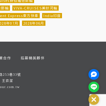
Cruises赫伯羅德郵輪
探險郵輪
VIVA-CRUISES美好河輪
ient Express東方快車
India印度
028年07月
2028年06月
業合作
招募精英夥伴
Facebo
253巷33號
：王弈潔
Line@
tour.com.tw
8
Close