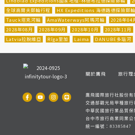
Lindblad Expeditions國家地理-林德布拉德探險郵輪
2
全球高爾夫郵輪行程
HX Expeditions 海德路德探險郵
Tauck塔克河輪
AmaWaterways阿瑪河輪
2028年04
2028年08月
2028年09月
2028年10月
2028年11月
Latvia拉脫維亞
Rīga里加
Laima
DANUBE多瑙河
關於鷹飛
旅行理
鷹飛國際旅行社股份有
交通部觀光局甲種旅行社
中華民國旅行業品質保障
台中市旅行商業同業公會
統一編號：83385847