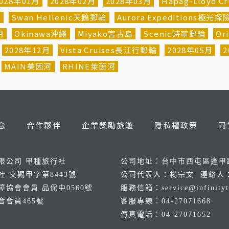
028年01月
2028年02月
2028年03月
Hapag-Lloyd 
輪
Swan Hellenic天鵝郵輪
Aurora Expeditions極光
月
Okinawa沖繩
Miyako宮古島
Scenic詩寧郵輪
Or
2028年12月
Vista Cruises長江行郵輪
2028年05月
2
MAIN美因河
RHINE萊茵河
念
合作夥伴
企業獎勵旅遊
隱私權政策
同
限公司 甲種旅行社
公司地址：台中市西屯區逢甲路
 交觀甲字第8443號
公司代表人：楊宗文 連絡人
協會會員 品保中0560號
服務信箱：
service@infinity
會員465號
客服專線：
04-2707166
傳真電話：
04-27071652