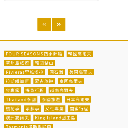
FOUR SEASONS四季郵輪
韓國高爾夫
濟州島旅遊
韓國釜山
Rivieras里維埃拉
圓石灘
美國高爾夫
拉斯維加斯
蒙古旅遊
泰國高爾夫
金鷹節
攝影行程
越南高爾夫
Thailand泰國
泰國旅遊
日本高爾夫
櫻花季
紫藤季
女性專屬
閨蜜行程
澳洲高爾夫
King Island國王島
Tasmania塔斯馬尼亞