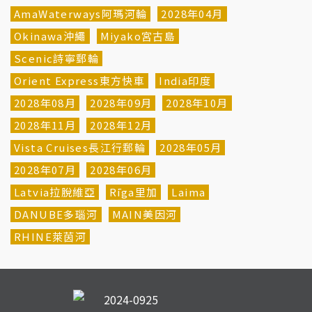
AmaWaterways阿瑪河輪
2028年04月
Okinawa沖繩
Miyako宮古島
Scenic詩寧郵輪
Orient Express東方快車
India印度
2028年08月
2028年09月
2028年10月
2028年11月
2028年12月
Vista Cruises長江行郵輪
2028年05月
2028年07月
2028年06月
Latvia拉脫維亞
Rīga里加
Laima
DANUBE多瑙河
MAIN美因河
RHINE萊茵河