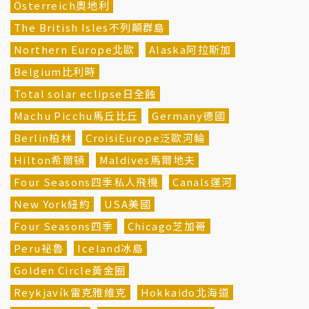
Österreich奧地利
The British Isles不列顛群島
Northern Europe北歐
Alaska阿拉斯加
Belgium比利時
Total solar eclipse日全蝕
Machu Picchu馬丘比丘
Germany德國
Berlin柏林
CroisiEurope泛歐河輪
Hilton希爾頓
Maldives馬爾地夫
Four Seasons四季私人飛機
Canals運河
New York紐約
USA美國
Four Seasons四季
Chicago芝加哥
Peru祕魯
Iceland冰島
Golden Circle黃金圈
Reykjavík雷克雅維克
Hokkaido北海道