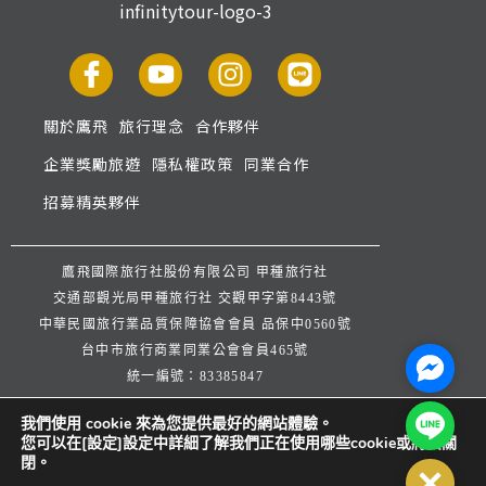
關於鷹飛
旅行理念
合作夥伴
企業獎勵旅遊
隱私權政策
同業合作
招募精英夥伴
鷹飛國際旅行社股份有限公司 甲種旅行社
交通部觀光局甲種旅行社 交觀甲字第8443號
中華民國旅行業品質保障協會會員 品保中0560號
台中市旅行商業同業公會會員465號
Facebo
統一編號：83385847
公司地址：台中市西屯區逢甲路253巷33號
Line@
我們使用 cookie 來為您提供最好的網站體驗。
公司代表人：楊宗文 連絡人：王弈潔
您可以在[設定]設定中詳細了解我們正在使用哪些cookie或將其關
服務信箱：
service@infinitytour.com.tw
閉。
Close
客服專線：
04-27071668