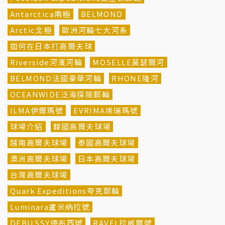
Antarctica南極
BELMOND
Arctic北極
歐洲河輪七大河系
如何在日本打高爾夫球
Riverside河濱河輪
MOSELLE莫瑟爾河
BELMOND法國豪華河輪
RHONE隆河
OCEANWIDE泛海探險郵輪
ILMA伊爾瑪號
EVRIMA埃瑞瑪號
球場介紹
韓國高爾夫球場
越南高爾夫球場
泰國高爾夫球場
澳洲高爾夫球場
日本高爾夫球場
台灣高爾夫球場
Quark Expeditions夸克郵輪
Luminara盧米納拉號
DEBUSSY德布西號
RAVEL拉威爾號