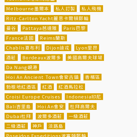
Melbourne墨爾本
私人訂製
私人飛機
Ritz-Carlton Yacht麗思卡爾頓郵輪
曼谷
Pattaya芭達雅
Paris巴黎
France法國
Reims蘭斯
Chablis夏布利
Dijon迪戎
Lyon里昂
酒莊
Bordeaux波爾多
美國高爾夫球場
Da Nang峴港
Hoi An Ancient Town會安古鎮
香檳區
勃根地紅酒區
紅酒
紅酒馬拉松
Croisi Europe Cruises
Indonesia印尼
Bali峇里島
Hoi An會安
杜拜高爾夫
Dubai杜拜
波爾多酒莊
一級酒莊
二級酒莊
神戶
淡路島
Poseidon Expeditions波塞頓郵輪