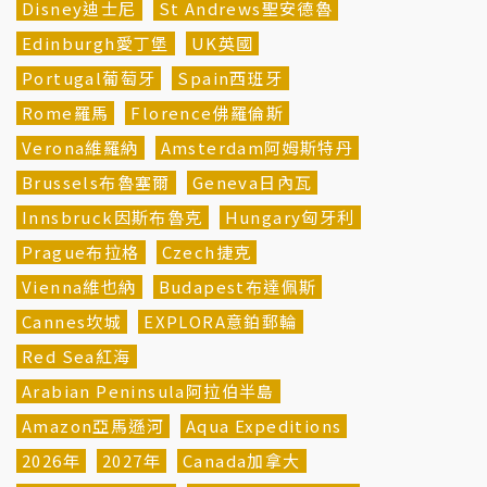
Disney迪士尼
St Andrews聖安德魯
Edinburgh愛丁堡
UK英國
Portugal葡萄牙
Spain西班牙
Rome羅馬
Florence佛羅倫斯
Verona維羅納
Amsterdam阿姆斯特丹
Brussels布魯塞爾
Geneva日內瓦
Innsbruck因斯布魯克
Hungary匈牙利
Prague布拉格
Czech捷克
Vienna維也納
Budapest布達佩斯
Cannes坎城
EXPLORA意鉑郵輪
Red Sea紅海
Arabian Peninsula阿拉伯半島
Amazon亞馬遜河
Aqua Expeditions
2026年
2027年
Canada加拿大