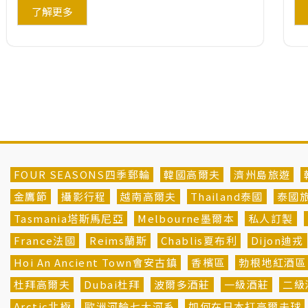
了解更多
FOUR SEASONS四季郵輪
韓國高爾夫
濟州島旅遊
金鷹節
攝影行程
越南高爾夫
Thailand泰國
泰國
Tasmania塔斯馬尼亞
Melbourne墨爾本
私人訂製
France法國
Reims蘭斯
Chablis夏布利
Dijon迪戎
Hoi An Ancient Town會安古鎮
香檳區
勃根地紅酒區
杜拜高爾夫
Dubai杜拜
波爾多酒莊
一級酒莊
二級
Arctic北極
歐洲河輪七大河系
如何在日本打高爾夫球