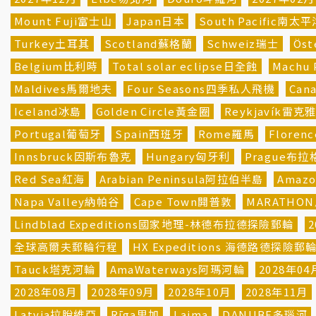
Mount Fuji富士山
Japan日本
South Pacific南太
Turkey土耳其
Scotland蘇格蘭
Schweiz瑞士
Öst
Belgium比利時
Total solar eclipse日全蝕
Machu
Maldives馬爾地夫
Four Seasons四季私人飛機
Can
Iceland冰島
Golden Circle黃金圈
Reykjavík雷克
Portugal葡萄牙
Spain西班牙
Rome羅馬
Flore
Innsbruck因斯布魯克
Hungary匈牙利
Prague布拉
Red Sea紅海
Arabian Peninsula阿拉伯半島
Amaz
Napa Valley納帕谷
Cape Town開普敦
MARATHO
Lindblad Expeditions國家地理-林德布拉德探險郵輪
2
全球高爾夫郵輪行程
HX Expeditions 海德路德探險郵
Tauck塔克河輪
AmaWaterways阿瑪河輪
2028年04
2028年08月
2028年09月
2028年10月
2028年11月
Latvia拉脫維亞
Rīga里加
Laima
DANUBE多瑙河