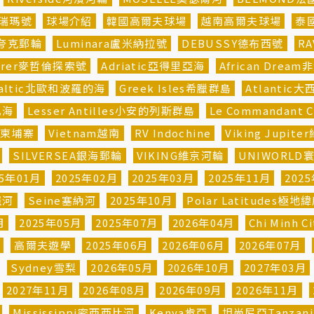
埃瑞瑪號
球場介紹
韓國高爾夫球場
越南高爾夫球場
泰
ns夸克郵輪
Luminara盧米納拉號
DEBUSSY德布西號
R
plorer麥哲倫探索號
Adriatic亞得里亞海
African Drea
e Baltic北歐和波羅的海
Greek Isles希臘群島
Atlantic大
比海
Lesser Antilles小安的列斯群島
Le Commandant
柬埔寨
Vietnam越南
RV Indochine
Viking Jupi
SILVERSEA銀海郵輪
VIKING維京河輪
UNIWORLD
25年01月
2025年02月
2025年03月
2025年11月
202
羅河
Seine塞納河
2025年10月
Polar Latitudes極地
月
2025年05月
2025年07月
2026年04月
Chi Minh 
河
高爾夫遊學
2025年06月
2026年06月
2026年07月
Sydney雪梨
2026年05月
2026年10月
2027年03月
2027年11月
2026年08月
2026年09月
2026年11月
Mississippi密西西比河
Kenya肯亞
坦尚尼亞Tanzani