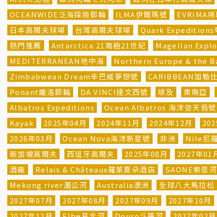
OCEANWIDE泛海探險郵輪
ILMA伊爾瑪號
EVRIMA
日本高爾夫球場
台灣高爾夫球場
Quark Expeditio
熱門推薦
Antarctica 21南極21世紀
Magellan Ex
MEDITERRANEAN地中海
Northern Europe & th
Zimbabwean Dream辛巴威夢想號
CARIBBEAN加勒
Ponant龐洛郵輪
DA VINCI達文西號
埃及
東南亞
Albatros Expeditions
Ocean Albatros 海洋信天翁號
Kayak
2025年04月
2024年11月
2024年12月
20
2026年03月
Ocean Nova海洋新星號
非洲
Nile尼
新加坡高爾夫
西班牙高爾夫
2025年08月
2027年01
酒廠
Relais & Châteaux羅萊夏朵酒店
SAONE索恩
Mekong river湄公河
Australia澳洲
全球八大馬拉松
2027年07月
2027年08月
2027年09月
2027年10月
2027年12月
Elbe易北河
Douro斗羅河
2027年02月