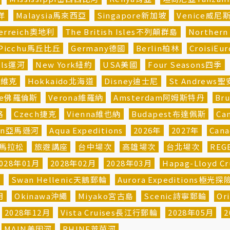
平洋
Malaysia馬來西亞
Singapore新加坡
Venice威尼
erreich奧地利
The British Isles不列顛群島
Norther
 Picchu馬丘比丘
Germany德國
Berlin柏林
CroisiE
als運河
New York紐約
USA美國
Four Seasons四季
雅維克
Hokkaido北海道
Disney迪士尼
St Andrews
nce佛羅倫斯
Verona維羅納
Amsterdam阿姆斯特丹
Br
格
Czech捷克
Vienna維也納
Budapest布達佩斯
Ca
on亞馬遜河
Aqua Expeditions
2026年
2027年
Can
N馬拉松
旅遊講座
台中場次
高雄場次
台北場次
REG
028年01月
2028年02月
2028年03月
Hapag-Lloyd 
輪
Swan Hellenic天鵝郵輪
Aurora Expeditions極光
月
Okinawa沖繩
Miyako宮古島
Scenic詩寧郵輪
Or
2028年12月
Vista Cruises長江行郵輪
2028年05月
2
MAIN美因河
RHINE萊茵河