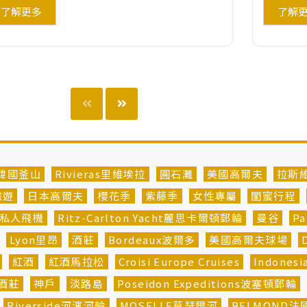
了解更多
了解
韓國釜山
Rivieras里維埃拉
圓石灘
美國高爾夫
拉斯
旅遊
日本高爾夫
櫻花季
紫藤季
女性專屬
閨蜜行程
私人飛機
Ritz-Carlton Yacht麗思卡爾頓郵輪
曼谷
P
Lyon里昂
酒莊
Bordeaux波爾多
美國高爾夫球場
紅酒
紅酒馬拉松
Croisi Europe Cruises
Indones
酒莊
神戶
淡路島
Poseidon Expeditions波塞頓郵輪
Riverside河濱河輪
MOSELLE莫瑟爾河
BELMOND