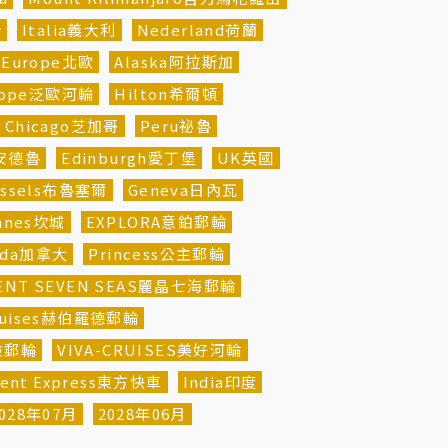
斯
Italia義大利
Nederland荷蘭
n Europe北歐
Alaska阿拉斯加
urope泛歐河輪
Hilton希爾頓
Chicago芝加哥
Peru祕魯
聖安德魯
Edinburgh愛丁堡
UK英國
ussels布魯塞爾
Geneva日內瓦
nnes坎城
EXPLORA意鉑郵輪
ada加拿大
Princess公主郵輪
ENT SEVEN SEAS麗晶七海郵輪
Cruises赫伯羅德郵輪
探險郵輪
VIVA-CRUISES美好河輪
ient Express東方快車
India印度
028年07月
2028年06月