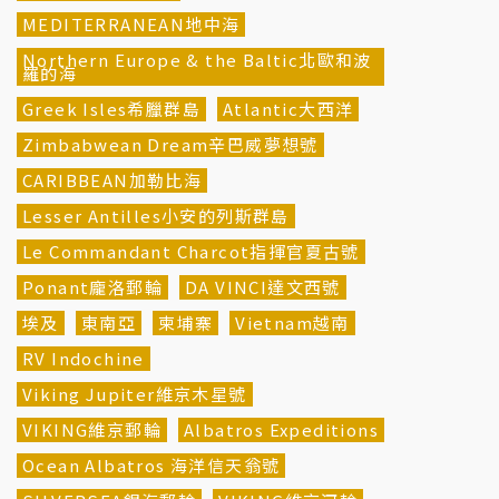
MEDITERRANEAN地中海
Northern Europe & the Baltic北歐和波
羅的海
Greek Isles希臘群島
Atlantic大西洋
Zimbabwean Dream辛巴威夢想號
CARIBBEAN加勒比海
Lesser Antilles小安的列斯群島
Le Commandant Charcot指揮官夏古號
Ponant龐洛郵輪
DA VINCI達文西號
埃及
東南亞
柬埔寨
Vietnam越南
RV Indochine
Viking Jupiter維京木星號
VIKING維京郵輪
Albatros Expeditions
Ocean Albatros 海洋信天翁號