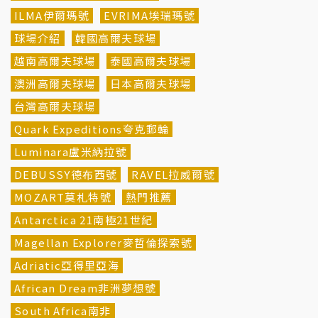
ILMA伊爾瑪號
EVRIMA埃瑞瑪號
球場介紹
韓國高爾夫球場
越南高爾夫球場
泰國高爾夫球場
澳洲高爾夫球場
日本高爾夫球場
台灣高爾夫球場
Quark Expeditions夸克郵輪
Luminara盧米納拉號
DEBUSSY德布西號
RAVEL拉威爾號
MOZART莫札特號
熱門推薦
Antarctica 21南極21世紀
Magellan Explorer麥哲倫探索號
Adriatic亞得里亞海
African Dream非洲夢想號
South Africa南非