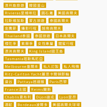
濟州島旅遊
韓國釜山
Rivieras里維埃拉
圓石灘
美國高爾夫
拉斯維加斯
蒙古旅遊
泰國高爾夫
金鷹節
攝影行程
越南高爾夫
Thailand泰國
泰國旅遊
日本高爾夫
櫻花季
紫藤季
女性專屬
閨蜜行程
澳洲高爾夫
King Island國王島
Tasmania塔斯馬尼亞
Melbourne墨爾本
私人訂製
私人飛機
Ritz-Carlton Yacht麗思卡爾頓郵輪
曼谷
Pattaya芭達雅
Paris巴黎
France法國
Reims蘭斯
Chablis夏布利
Dijon迪戎
Lyon里昂
酒莊
Bordeaux波爾多
美國高爾夫球場