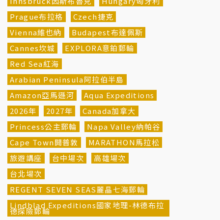
Innsbruck因斯布魯克
Hungary匈牙利
Prague布拉格
Czech捷克
Vienna維也納
Budapest布達佩斯
Cannes坎城
EXPLORA意鉑郵輪
Red Sea紅海
Arabian Peninsula阿拉伯半島
Amazon亞馬遜河
Aqua Expeditions
2026年
2027年
Canada加拿大
Princess公主郵輪
Napa Valley納帕谷
Cape Town開普敦
MARATHON馬拉松
旅遊講座
台中場次
高雄場次
台北場次
REGENT SEVEN SEAS麗晶七海郵輪
Lindblad Expeditions國家地理-林德布拉
德探險郵輪