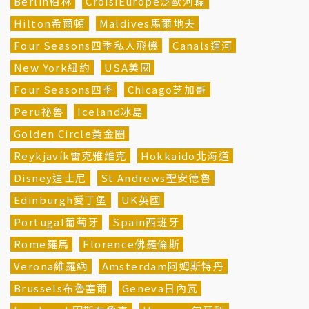
Berlin柏林
CroisiEurope泛歐河輪
Hilton希爾頓
Maldives馬爾地夫
Four Seasons四季私人飛機
Canals運河
New York紐約
USA美國
Four Seasons四季
Chicago芝加哥
Peru祕魯
Iceland冰島
Golden Circle黃金圈
Reykjavík雷克雅維克
Hokkaido北海道
Disney迪士尼
St Andrews聖安德魯
Edinburgh愛丁堡
UK英國
Portugal葡萄牙
Spain西班牙
Rome羅馬
Florence佛羅倫斯
Verona維羅納
Amsterdam阿姆斯特丹
Brussels布魯塞爾
Geneva日內瓦