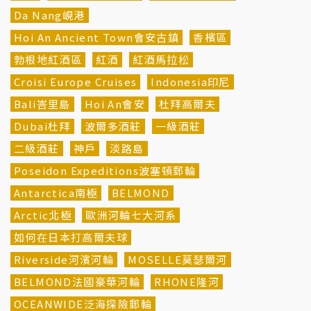
Da Nang峴港
Hoi An Ancient Town會安古鎮
香檳區
勃根地紅酒區
紅酒
紅酒馬拉松
Croisi Europe Cruises
Indonesia印尼
Bali峇里島
Hoi An會安
杜拜高爾夫
Dubai杜拜
波爾多酒莊
一級酒莊
二級酒莊
神戶
淡路島
Poseidon Expeditions波塞頓郵輪
Antarctica南極
BELMOND
Arctic北極
歐洲河輪七大河系
如何在日本打高爾夫球
Riverside河濱河輪
MOSELLE莫瑟爾河
BELMOND法國豪華河輪
RHONE隆河
OCEANWIDE泛海探險郵輪