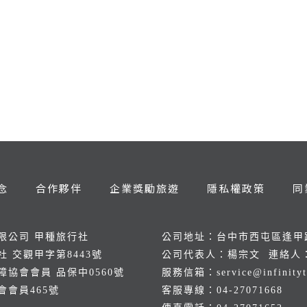
念
合作夥伴
企業獎勵旅遊
隱私權政策
同
限公司 甲種旅行社
公司地址：台中市西屯區逢甲路
 交觀甲字第8443號
公司代表人：楊宗文 連絡人
協會會員 品保中0560號
服務信箱：
service@infinity
會員465號
客服專線：
04-2707166