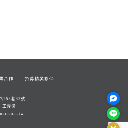
業合作
招募精英夥伴
Facebo
253巷33號
：王弈潔
Line@
tour.com.tw
8