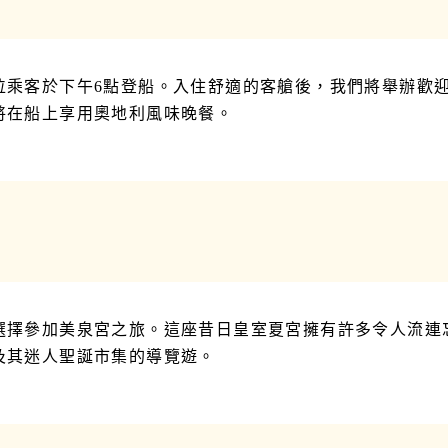
位乘客於下午6點登船。入住舒適的客艙後，我們將舉辦歡
將在船上享用奧地利風味晚餐。
選擇參加美泉宮之旅。這座昔日皇室夏宮擁有許多令人流連
及其迷人聖誕市集的導覽遊。