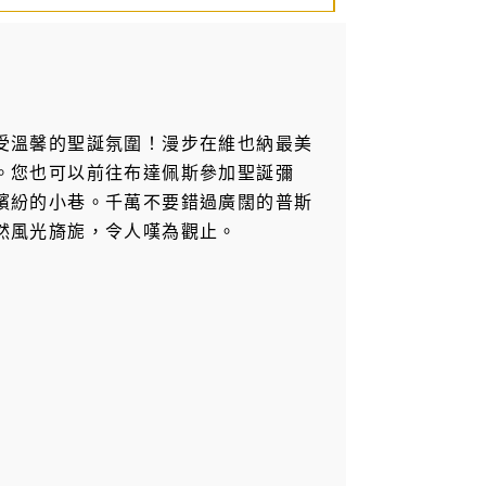
受溫馨的聖誕氛圍！漫步在維也納最美
。您也可以前往布達佩斯參加聖誕彌
繽紛的小巷。千萬不要錯過廣闊的普斯
然風光旖旎，令人嘆為觀止。