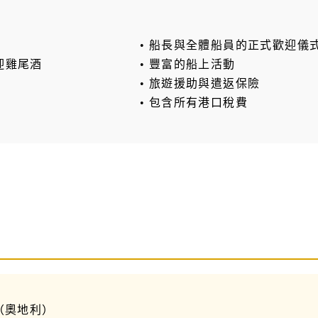
• 船長與全體船員的正式歡迎儀
歡迎雞尾酒
• 豐富的船上活動
• 旅遊援助與遣返保險
• 包含所有港口稅費
（奧地利）