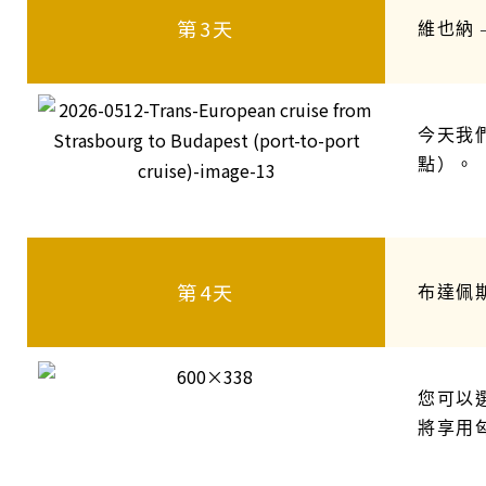
第3天
維也納 
今天我
點）。
第4天
布達佩
您可以
將享用