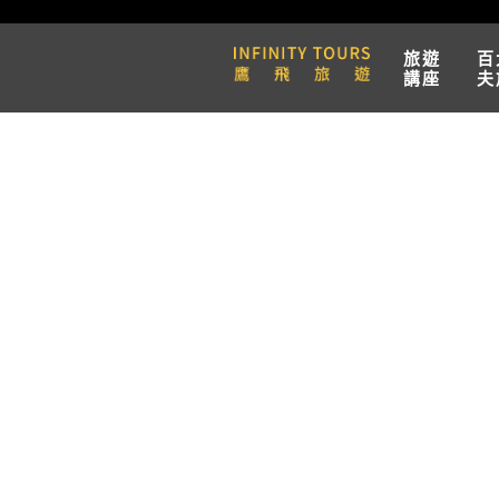
旅遊
百
講座
夫
天數 / 6天
泛歐河輪CroisiEur