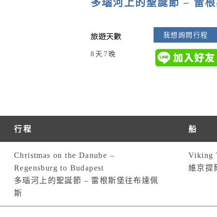
多瑙河上的聖誕節 – 雷
旅遊天數
我想詢問行程
8天7晚
行程
船
Christmas on the Danube –
Viking 
Regensburg to Budapest
維京提
多瑙河上的聖誕節 – 雷根斯堡往布達佩
斯