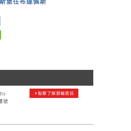
根斯堡往布達佩斯
Tir
點擊了解郵輪資訊
爾號