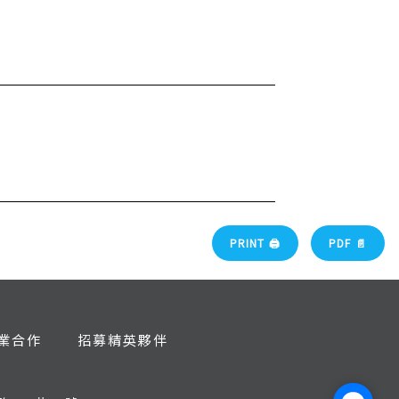
PRINT 🖨
PDF 📄
業合作
招募精英夥伴