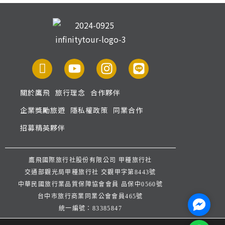
關於鷹飛
旅行理念
合作夥伴
企業獎勵旅遊
隱私權政策
同業合作
招募精英夥伴
鷹飛國際旅行社股份有限公司 甲種旅行社
交通部觀光局甲種旅行社 交觀甲字第8443號
中華民國旅行業品質保障協會會員 品保中0560號
台中市旅行商業同業公會會員465號
Facebo
統一編號：83385847
公司地址：台中市西屯區逢甲路253巷33號