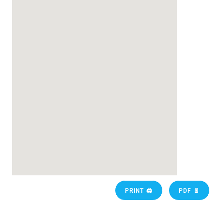
PRINT 🖨
PDF 📄