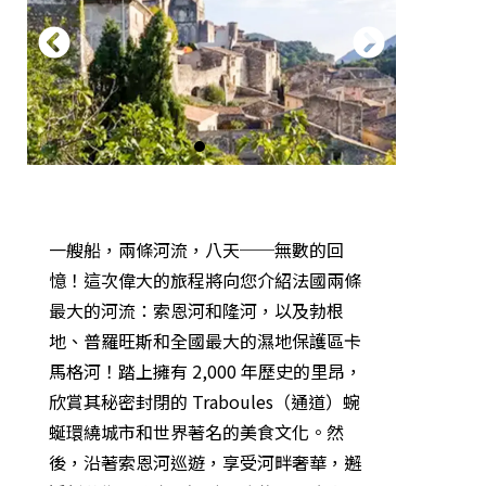
一艘船，兩條河流，八天──無數的回
憶！這次偉大的旅程將向您介紹法國兩條
最大的河流：索恩河和隆河，以及勃根
地、普羅旺斯和全國最大的濕地保護區卡
馬格河！踏上擁有 2,000 年歷史的里昂，
欣賞其秘密封閉的 Traboules（通道）蜿
蜒環繞城市和世界著名的美食文化。然
後，沿著索恩河巡遊，享受河畔奢華，邂