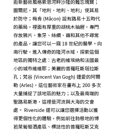
逅新藝術風格索恩河畔沙隆的難忘瑰寶；
圖爾尼，其「地利、地利、地利」使其易
於防守；梅肯 (Mâcon) 設有路易十五時代
的藥局，裡面有厚重的胡桃木抽屜，專門
存放鴉片、象牙、絲綢、繭和其他不尋常
的產品，讓您可以一窺 18 世紀的醫學。向
南行駛，進入傳奇的隆河水域，探索這個
地區的獨特之處：古老的維埃納和法國最
小的城市維維耶；美麗的普羅旺斯塔拉斯
孔；梵谷 (Vincent Van Gogh) 鍾愛的阿爾
勒 (Arles)，這位藝術家在畫布上 200 多次
大量捕捉了該地區的魅力；以及最南端的
聖路易斯港，這裡是河流與大海的交會
處。 Riverside 還可以讓您選擇活動以獲
得更個性化的體驗，例如前往勃根地的博
若萊葡萄酒產區、標誌性的普羅旺斯艾克