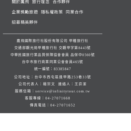
關於鷹飛
旅行理念
合作夥伴
企業獎勵旅遊
隱私權政策
同業合作
招募精英夥伴
鷹飛國際旅行社股份有限公司 甲種旅行社
交通部觀光局甲種旅行社 交觀甲字第8443號
中華民國旅行業品質保障協會會員 品保中0560號
台中市旅行商業同業公會會員465號
統一編號：83385847
公司地址：台中市西屯區逢甲路253巷33號
公司代表人：楊宗文 連絡人：王弈潔
服務信箱：
service@infinitytour.com.tw
客服專線：
04-27071668
傳真電話：
04-27071652