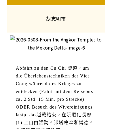
胡志明市
Abfahrt zu den Cu Chi 隧道，um
die Überlebenstechniken der Viet
Cong während des Krieges zu
entdecken (Fahrt mit dem Reisebus
ca. 2 Std. 15 Min. pro Strecke)
ODER Besuch des Wivereinigungs
lastp. das越戰結束，在阮順化長廊
(1) 上自由活動。米塔格森和博德。