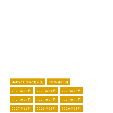
從湄公河三角洲到吳哥窟、河內和
下龍灣（港到港航程）
From the Mekong Delta to
the Temples of Angkor &
Hanoi and Halong Bay (port-
to-port cruise)
詢問行程
加入LINE好友
Mekong river湄公河
2026年10月
2027年03月
2027年04月
2027年05月
2027年08月
2027年09月
2027年10月
2027年11月
2026年08月
2026年09月