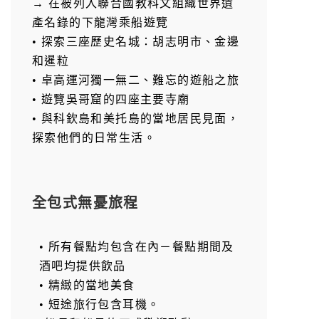
→ 在被列入聯合國教科文組織世界遺
產名錄的下龍灣乘船遊覽
• 探索三座歷史名城：胡志明市、金邊
和暹粒
• 卓高運河獨一無二、難忘的遊船之旅
• 遊覽吳哥窟的四座主要寺廟
• 與科欽島和美托島的當地居民見面，
探索他們的日常生活。
全包式無憂旅程
• 所有餐點均包含在內－餐點期間及
酒吧均提供飲品
• 精緻的當地美食
• 短途旅行包含耳機。