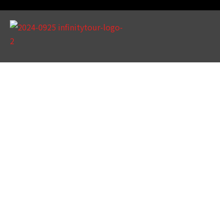
天數 / 14天
泛歐河輪CroisiEurope