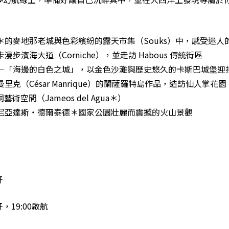
＊的麥地那老城與色彩繽紛的露天市集（Souks）中，感受迷人
漫步濱海大道（Corniche），並走訪 Habous 傳統街區
——「海邊的白色之城」，以金色沙灘與歷史悠久的卡斯巴城堡迎
里克（César Manrique）的蘭薩羅特島作品，造訪仙人掌花園（Ja
洞藝術空間（Jameos del Agua＊）
卡尼亞達斯・德爾泰德＊國家公園壯麗而震撼的火山景觀
牙
，19:00啟航