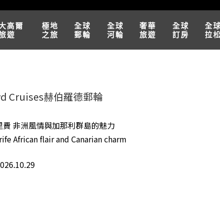
大高爾
極地
全球
全球
奢華
全球
全
旅遊
之旅
郵輪
河輪
旅遊
訂房
拉
oyd Cruises赫伯羅德郵輪
里費 非洲風情與加那利群島的魅力
ife African flair and Canarian charm
2026.10.29