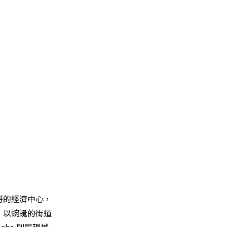
哥的經濟中心，
）以蜿蜒的街道