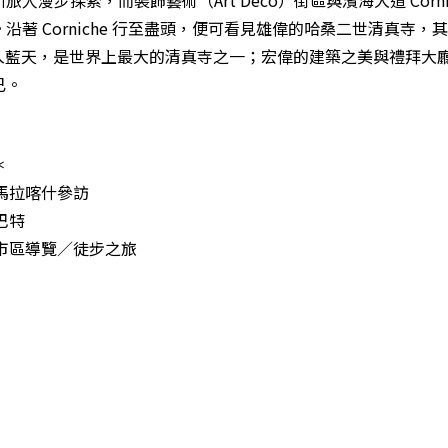
人漫步探索，而裝飾藝術（Art Deco）街區與濱海大道 Corni
沿著 Corniche 行至盡頭，便可看見雄偉的哈桑二世清真寺，
，直入藍天，是世界上最大的清真寺之一；宏偉的建築之美與禮拜大
已。
＊
馬拉喀什參訪
巴特
卡市區導覽／徒步之旅