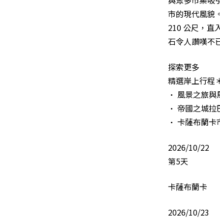
與眾多市集吸引旅
市的現代風貌。
210 公尺
石令人讚嘆不
探索更多
精選岸上行程
• 風景之旅與
• 帝國之城拉
• 卡薩布蘭
2026/10/22
第5天
卡薩布蘭卡
2026/10/23