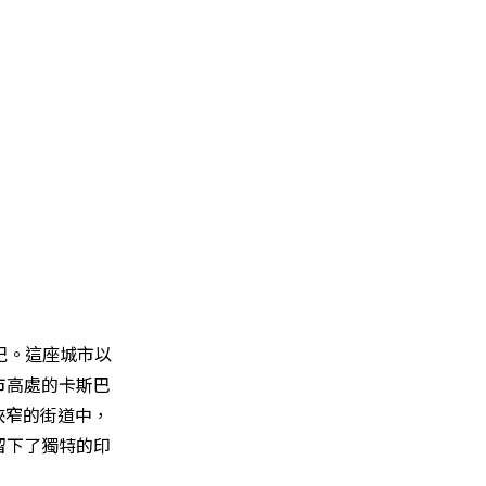
紀。這座城市以
市高處的卡斯巴
蜒狹窄的街道中，
留下了獨特的印