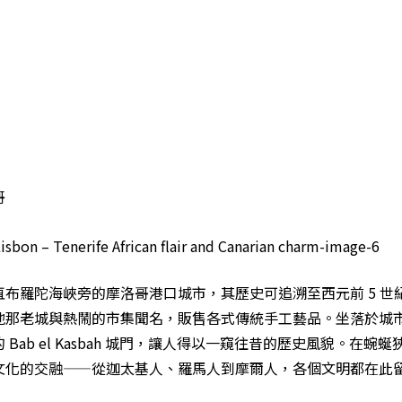
哥
直布羅陀海峽旁的摩洛哥港口城市，其歷史可追溯至西元前 5 世
地那老城與熱鬧的市集聞名，販售各式傳統手工藝品。坐落於城
 Bab el Kasbah 城門，讓人得以一窺往昔的歷史風貌。在蜿
文化的交融——從迦太基人、羅馬人到摩爾人，各個文明都在此