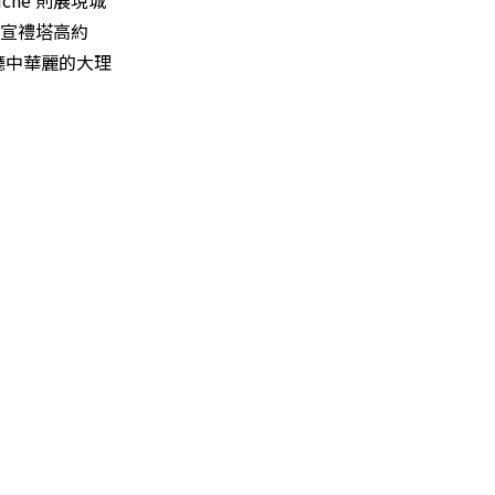
che 則展現城
其宣禮塔高約
廳中華麗的大理