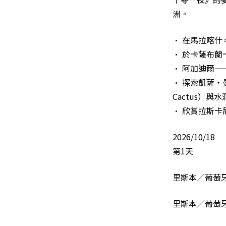
洲。
• 在馬拉喀什
• 於卡薩布蘭卡
• 阿加迪爾
• 探索凱薩・曼
Cactus）與水
• 欣賞拉斯
2026/10/18
第1天
里斯本／葡萄
里斯本／葡萄牙