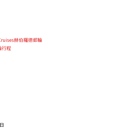
d Cruises赫伯羅德郵輪
輪行程
8日