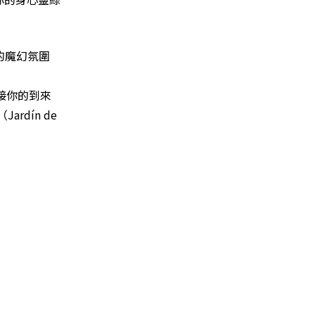
的魔幻氛圍
接你的到來
rdín de