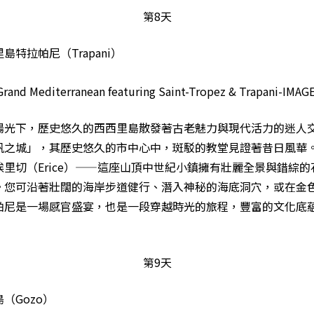
第8天
島特拉帕尼（Trapani）
陽光下，歷史悠久的西西里島散發著古老魅力與現代活力的迷人
帆之城」，其歷史悠久的市中心中，斑駁的教堂見證著昔日風華
里切（Erice）——這座山頂中世紀小鎮擁有壯麗全景與錯綜
。您可沿著壯闊的海岸步道健行、潛入神秘的海底洞穴，或在金
帕尼是一場感官盛宴，也是一段穿越時光的旅程，豐富的文化底
第9天
（Gozo）