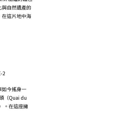
化與自然遺產的
，在這片地中海
庫如今搖身一
Quai du
r）。在這座擁