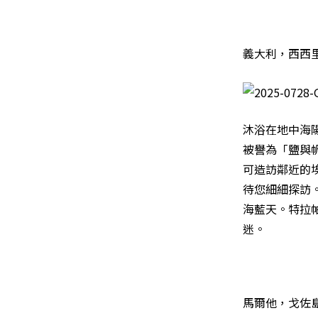
義大利，西西里
沐浴在地中海
被譽為「鹽與
可造訪鄰近的埃
待您細細探訪
海藍天。特拉
迷。
馬爾他，戈佐島