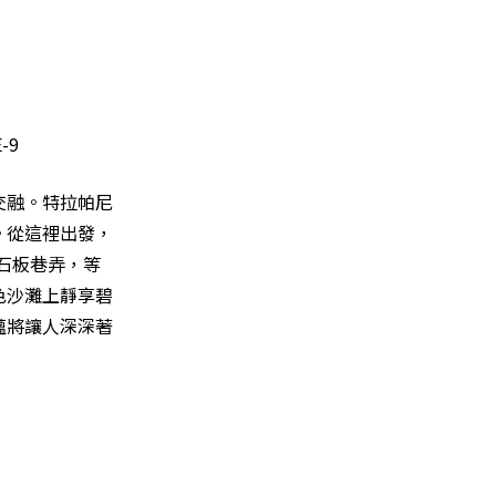
交融。特拉帕尼
。從這裡出發，
的石板巷弄，等
色沙灘上靜享碧
蘊將讓人深深著