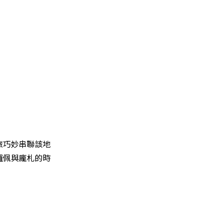
旅巧妙串聯該地
羅佩與龐札的時