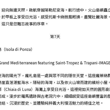
，迎向無邊天際，啟航穿越第勒尼安海。航行途中，火山島嶼矗
。於甲板上享受日光浴，感受托斯卡納微風輕拂，盡覽壯麗海景
，這只是您難忘故事的序章。
第7天
sola di Ponza）
安海的陽光下，龐札島是一處與眾不同的隱世天堂。這座龐蒂納
懸崖直落湛藍海水，隱秘的海灣，以及依火山坡而建的繽紛小屋
（Chiaia di Luna）海灘上享受日光浴，這裡宛如天然的圓形
而成。漫步於羅馬遺跡與古老洞穴中，細細感受這座島嶼豐富的
連結、沉浸於歷史、並體驗純粹義大利慢活魅力的絕佳之地。