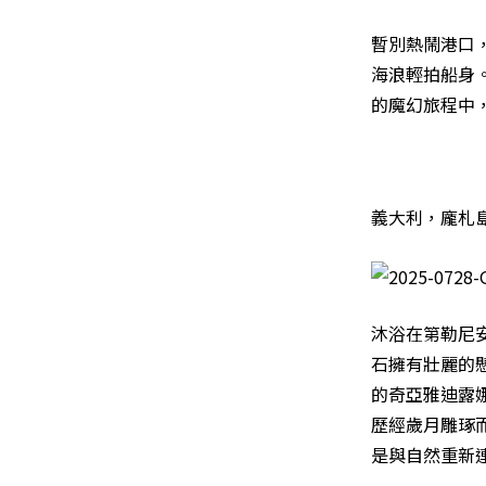
暫別熱鬧港口
海浪輕拍船身
的魔幻旅程中
義大利，龐札島（I
沐浴在第勒尼
石擁有壯麗的
的奇亞雅迪露娜
歷經歲月雕琢
是與自然重新