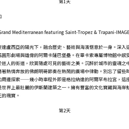
第1天
加
安達盧西亞的陽光下，融合歷史、藝術與海濱愜意於一身。深入
馬圓形劇場與雄偉的阿爾卡薩巴堡壘。在畢卡索專屬博物館中感
於迷人的街道，欣賞隨處可見的藝術之美。沉醉於城市的靈魂之
隨著熱情奔放的佛朗明哥節奏在熱鬧的廣場中律動。別忘了留些
加周邊探索——幾小時車程外即是格拉納達的阿爾罕布拉宮，這
是世界上最壯麗的伊斯蘭建築之一。擁有豐富的文化寶藏與海岸
正的瑰寶。
第2天