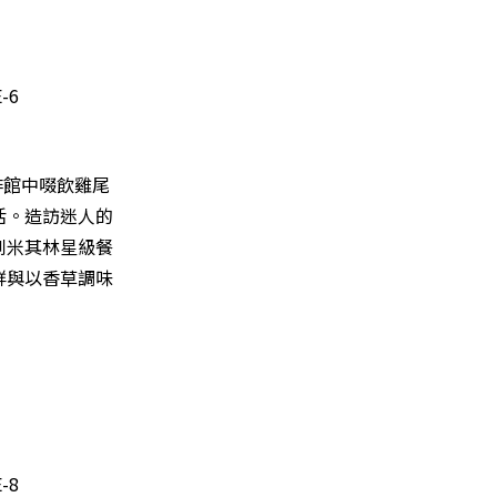
啡館中啜飲雞尾
活。造訪迷人的
到米其林星級餐
鮮與以香草調味