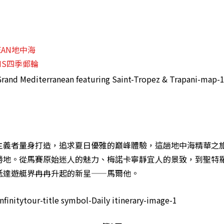
NEAN地中海
ONS四季郵輪
主義者量身打造，追求夏日優雅的巔峰體驗，這趟地中海精華之
勝地。從馬賽原始迷人的魅力、梅諾卡寧靜宜人的景致，到聖特
抵達遊艇界冉冉升起的新星——馬爾他。