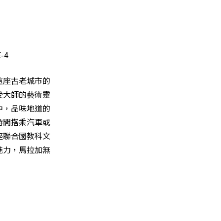
這座古老城市的
受大師的藝術靈
中，品味地道的
時間搭乘汽車或
座聯合國教科文
魅力，馬拉加無