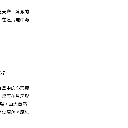
立天際，清澈的
。在這片地中海
群島中的心形寶
。您可在月牙形
劇場，由大自然
歷史痕跡。龐札