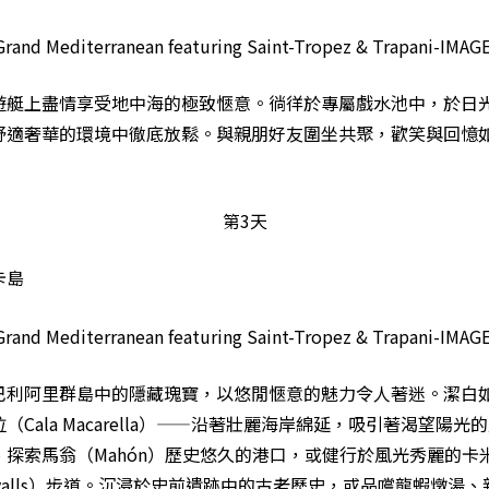
遊艇上盡情享受地中海的極致愜意。徜徉於專屬戲水池中，於日
舒適奢華的環境中徹底放鬆。與親朋好友圍坐共聚，歡笑與回憶
第3天
卡島
巴利阿里群島中的隱藏瑰寶，以悠閒愜意的魅力令人著迷。潔白
（Cala Macarella）——沿著壯麗海岸綿延，吸引著渴望陽
、探索馬翁（Mahón）歷史悠久的港口，或健行於風光秀麗的卡
e Cavalls）步道。沉浸於史前遺跡中的古老歷史，或品嚐龍蝦燉湯