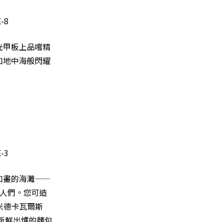
光甲板上品嚐精
如地中海般閃耀
如畫的海灘——
光的人們。您可造
米德卡瓦爾斯
、新鮮出爐的麵包