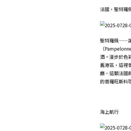
法國，聖特羅佩（S
聖特羅佩——
（Pampel
酒。漫步於色
舊港區，這裡
廳，這顆法國
的普羅旺斯料
海上航行