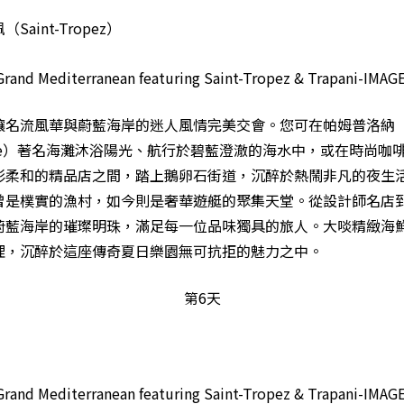
aint-Tropez）
讓名流風華與蔚藍海岸的迷人風情完美交會。您可在帕姆普洛納
onne）著名海灘沐浴陽光、航行於碧藍澄澈的海水中，或在時尚咖
彩柔和的精品店之間，踏上鵝卵石街道，沉醉於熱鬧非凡的夜生
曾是樸實的漁村，如今則是奢華遊艇的聚集天堂。從設計師名店
蔚藍海岸的璀璨明珠，滿足每一位品味獨具的旅人。大啖精緻海
理，沉醉於這座傳奇夏日樂園無可抗拒的魅力之中。
第6天