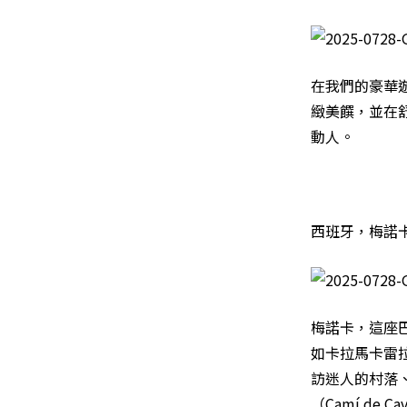
在我們的豪華
緻美饌，並在
動人。
西班牙，梅諾
梅諾卡，這座
如卡拉馬卡雷拉
訪迷人的村落
（Camí d