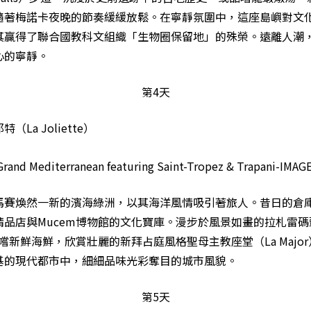
隨著梅諾卡夜晚的節奏緩緩放鬆。在寧靜氛圍中，這座島嶼對文
其贏得了聯合國教科文組織「生物圈保留地」的殊榮。遠離人潮
心的寧靜。
第4天
La Joliette）
馬賽煥然一新的濱海綠洲，以其海洋風情吸引著旅人。昔日的倉
品店與Mucem博物館的文化寶庫。漫步於風景如畫的拉札雷碼頭（
），品嚐新鮮海鮮，欣賞壯麗的新拜占庭風格聖母主教座堂（La Majo
基的現代都市中，細細品味光彩奪目的城市風貌。
第5天