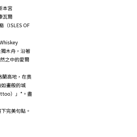
斯本宮
康瓦爾
ISLES OF
iskey
*乘坐獨木舟，沿著
自然之中的愛爾
蘇格蘭高地，在奧
訪如畫般的城
ttoo）」*。盡
畫下完美句點。
。