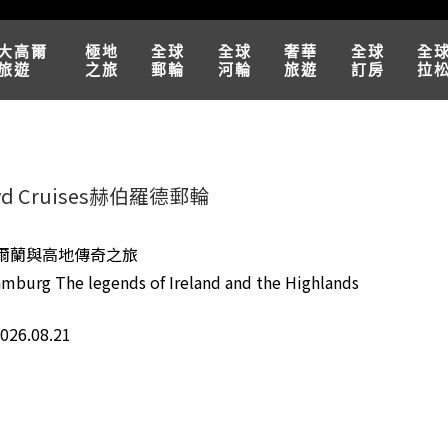
大高爾
極地
全球
全球
奢華
全球
全
旅遊
之旅
郵輪
河輪
旅遊
訂房
拉
oyd Cruises赫伯羅德郵輪
愛爾蘭與高地傳奇之旅
burg The legends of Ireland and the Highlands
2026.08.21