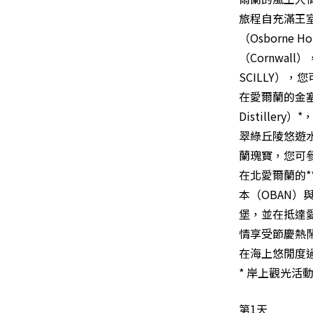
旅程自充滿王室
（Osborn
（Cornwal
SCILLY）
在愛爾蘭的金塞爾
Distille
翠綠丘陵悠遊水
蘭瑰寶，您可
在北愛爾蘭的*
本（OBAN）
堡，並在抵達愛丁
情享受節慶熱
在海上悠閒度
* 岸上觀光
第1天