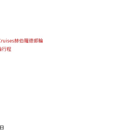
d Cruises赫伯羅德郵輪
輪行程
5日