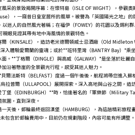
風采的景致揭開序幕：在懷特島（ISLE OF WIGHT），參觀奧
e House），一窺昔日皇室居所的風華。被譽為「英國陽光之地」的
l），以迷人的自然風光著稱；在福伊（FOWEY）的花園以及錫利群島（
，您可親眼見證其帶有地中海風情的景觀特色。
（KINSALE），造訪老米德爾頓威士忌酒廠（Old Midleton Wh
ry）*，深入體驗愛爾蘭的靈魂；或於**班特里灣（BANTRY Bay）
面。**丁格爾（DINGLE）與高威（GALWAY）*是坐落於壯麗
參加沿著懸崖的全景觀光行程，感受其迷人魅力。
*貝爾法斯特（BELFAST）度過一個午後後，航程將帶您進入
與烏拉普爾（ULLAPOOL）展開探索。深入高地與山谷之間，造
堡（EDINBURGH）**時，恰逢著名的「軍樂節（Military Ta
鬧氛圍，直到深夜。
過一天後，郵輪最終返回漢堡（HAMBURG），為這趟精彩旅程
活動未包含於郵輪費用中，目前仍在規劃階段，內容可能有所調整