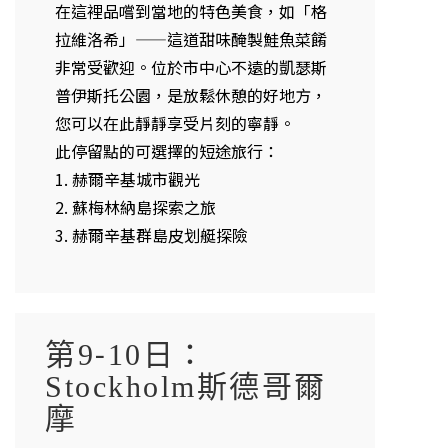
在這裡品嚐到當地的特色美食，如「格
拉維洛希」——這道甜味醃製鮭魚菜餚
非常受歡迎。位於市中心不遠的凱瑟斯
普伊斯托公園，是放鬆休憩的好地方，
您可以在此靜靜享受片刻的寧靜。
此停留點的可選擇的短途旅行：
1. 赫爾辛基城市觀光
2. 蘇梅林納島探索之旅
3. 赫爾辛基群島皮划艇探險
第9-10日：
Stockholm斯德哥爾
摩