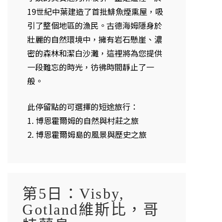
19世紀中葉建造了首批鯡魚煙熏屋，吸
引了整個地區的漁民。古德海姆隱身於
壯麗的自然環境中，擁有岩石懸崖、濃
密的森林和潔白沙灘，這裡將為您提供
一段難忘的時光，彷彿時間靜止了一
般。
此停留點的可選擇的短途旅行：
1. 博恩霍爾姆的自然與村莊之旅
2. 博恩霍爾姆島的風景與歷史之旅
第5日：Visby,
Gotland維斯比，哥