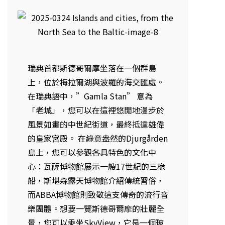
瑞典首都斯德哥爾摩坐落在一個群島
上，位於梅拉爾湖與波羅的海交匯處。
在瑞典語中，”Gamla Stan” 意為
「老城」，您可以在這裡悠閒地漫步於
風景如畫的中世紀街道，最終抵達雄偉
的皇家宮殿。 在綠意盎然的Djurgården
島上，您可以參觀各具特色的文化中
心：瓦薩博物館展示一艘17世紀的三桅
船，斯堪森露天博物館介紹傳統習俗，
而ABBA博物館則致敬這支傳奇的流行音
樂團體。想要一覽斯德哥爾摩的壯麗全
景，您可以乘坐SkyView，它是一個玻