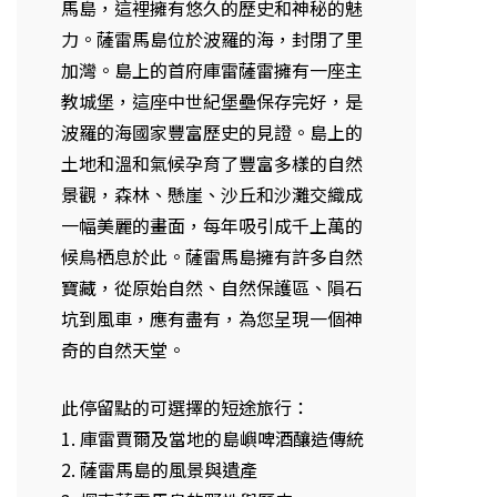
馬島，這裡擁有悠久的歷史和神秘的魅
力。薩雷馬島位於波羅的海，封閉了里
加灣。島上的首府庫雷薩雷擁有一座主
教城堡，這座中世紀堡壘保存完好，是
波羅的海國家豐富歷史的見證。島上的
土地和溫和氣候孕育了豐富多樣的自然
景觀，森林、懸崖、沙丘和沙灘交織成
一幅美麗的畫面，每年吸引成千上萬的
候鳥栖息於此。薩雷馬島擁有許多自然
寶藏，從原始自然、自然保護區、隕石
坑到風車，應有盡有，為您呈現一個神
奇的自然天堂。
此停留點的可選擇的短途旅行：
1. 庫雷賈爾及當地的島嶼啤酒釀造傳統
2. 薩雷馬島的風景與遺產