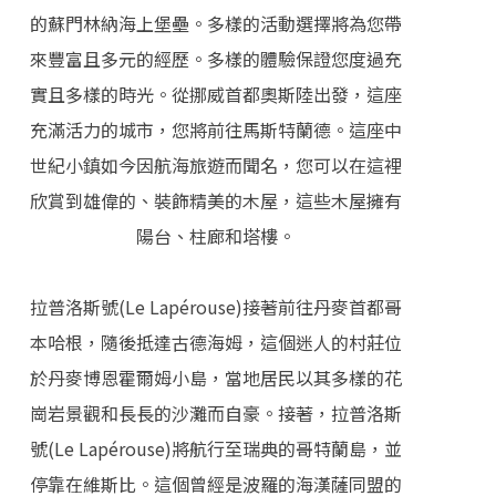
的蘇門林納海上堡壘。多樣的活動選擇將為您帶
來豐富且多元的經歷。多樣的體驗保證您度過充
實且多樣的時光。從挪威首都奧斯陸出發，這座
充滿活力的城市，您將前往馬斯特蘭德。這座中
世紀小鎮如今因航海旅遊而聞名，您可以在這裡
欣賞到雄偉的、裝飾精美的木屋，這些木屋擁有
陽台、柱廊和塔樓。
拉普洛斯號(Le Lapérouse)接著前往丹麥首都哥
本哈根，隨後抵達古德海姆，這個迷人的村莊位
於丹麥博恩霍爾姆小島，當地居民以其多樣的花
崗岩景觀和長長的沙灘而自豪。接著，拉普洛斯
號(Le Lapérouse)將航行至瑞典的哥特蘭島，並
停靠在維斯比。這個曾經是波羅的海漢薩同盟的