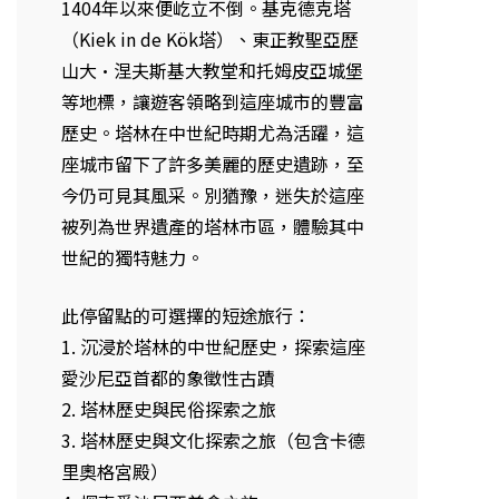
1404年以來便屹立不倒。基克德克塔
（Kiek in de Kök塔）、東正教聖亞歷
山大·涅夫斯基大教堂和托姆皮亞城堡
等地標，讓遊客領略到這座城市的豐富
歷史。塔林在中世紀時期尤為活躍，這
座城市留下了許多美麗的歷史遺跡，至
今仍可見其風采。別猶豫，迷失於這座
被列為世界遺產的塔林市區，體驗其中
世紀的獨特魅力。
此停留點的可選擇的短途旅行：
1. 沉浸於塔林的中世紀歷史，探索這座
愛沙尼亞首都的象徵性古蹟
2. 塔林歷史與民俗探索之旅
3. 塔林歷史與文化探索之旅（包含卡德
里奧格宮殿）