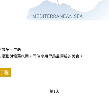
奧蒙多－里昂
的優雅與懷舊氛圍，同時享用里昂最頂級的美食。
第1天