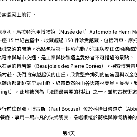
於索恩河上航行。
·馬拉特汽車博物館（Musée de l’Automobile Henri Ma
座 15 世紀古堡中，收藏超過 150 件珍貴館藏，包括汽車、摩
機械交通的開端。亮點包括第一輛蒸汽動力汽車與歷任法國總統
軌電車與城市交通，是工業與技術遺產愛好者不可錯過的景點。
的博若萊（Beaujolais des Pierre Dorées）。探索博
美村莊。我們將穿越起伏的山丘，欣賞整齊排列的葡萄園與以金
處轉角都能眺望里昂山脈、綠意盎然的山谷與森林美景。最後，
ingt），此地被列為「法國最美麗的村莊」之一，並於古樸街
前往保羅·博古斯（Paul Bocuse）位於科隆日修道院（Abbay
es）的餐廳，享用一場非凡的法式饗宴，品嚐根植於簡樸與慷慨精神
第4天