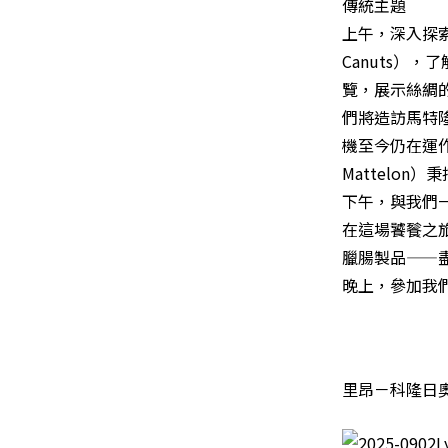
傳統主題
上午，深入探索
Canuts）
覽，展示絲綢
們將造訪馬特隆絲
機至今仍在運作
Mattelon
下午，與我們一同
在這場饕餮之旅
臘腸製品——
晚上，參加我
里昂－科隆日