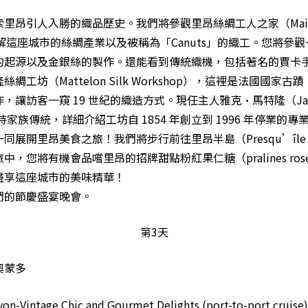
里昂引人入勝的織品歷史。我們將參觀里昂絲綢工人之家（Maison
，了解這座城市的絲綢產業以及被稱為「Canuts」的織工。您將參
的起源以及金銀絲的製作。還能看到傳統織機，包括著名的賈卡
綢工坊（Mattelon Silk Workshop），這裡是法國國家
，讓訪客一窺 19 世紀的織造方式。現任主人雅克·馬特隆（Jac
）秉持家族傳統，詳細介紹工坊自 1854 年創立到 1996 年停業的專
展開里昂美食之旅！我們將步行前往里昂半島（Presqu’île Ly
中，您將有機會品嚐里昂的招牌甜點粉紅果仁糖（pralines ros
盡享這座城市的美味精華！
們的節慶盛宴晚會。
第3天
奧蒙多