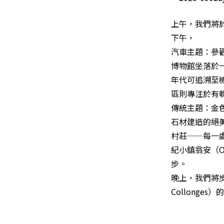
上午，我們將
下午，
汽車主題：參觀亨利
博物館坐落於一
年代可追溯至
區則專注於有
傳統主題：金色石頭
石材建造的絕
村莊——每一
紀小鎮翁安（O
步。
晚上，我們將步行
Collong