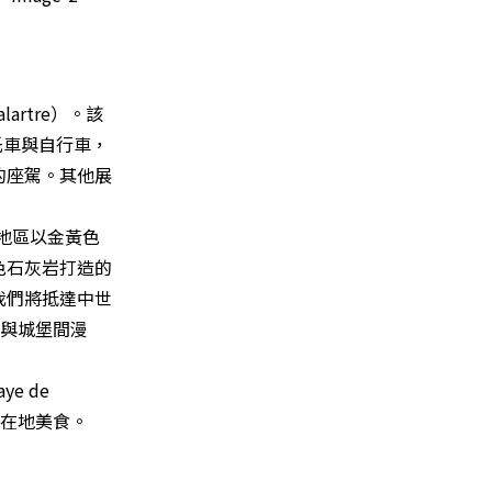
lartre）。該
托車與自行車，
的座駕。其他展
若萊地區以金黃色
色石灰岩打造的
我們將抵達中世
道與城堡間漫
e de
的在地美食。