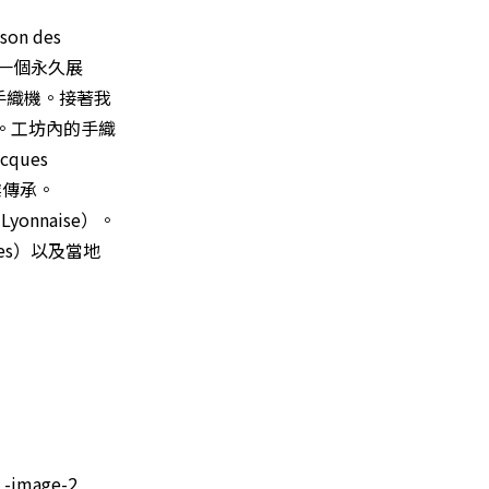
 des
觀一個永久展
手織機。接著我
古蹟。工坊內的手織
ques
業傳承。
onnaise）。
es）以及當地