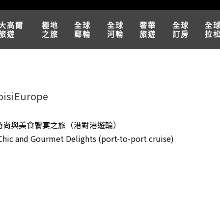
大高爾
極地
全球
全球
奢華
全球
全
旅遊
之旅
郵輪
河輪
旅遊
訂房
拉
siEurope
時尚與美食饗宴之旅（港對港遊輪）
Chic and Gourmet Delights (port-to-port cruise)