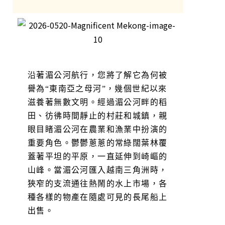
沿著湄公河航行，您將了解它為何被
譽為“東南亞之母河”，幾個世紀以來
滋養著無數文明。經過湄公河畔的稻
田、彷彿時間靜止的村莊和城鎮，親
眼目睹湄公河在農業和漁業中扮演的
重要角色。鬱鬱蔥蔥的常綠闊葉林覆
蓋著平坦的平原，一直延伸到崎嶇的
山峰。當湄公河匯入越南三角洲時，
狹窄的支流通往熱鬧的水上市場，各
種各樣的物產在隨處可見的長尾船上
出售。