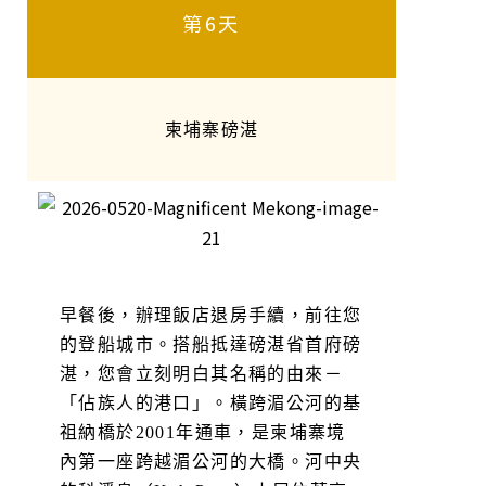
第6天
柬埔寨磅湛
早餐後，辦理飯店退房手續，前往您
的登船城市。搭船抵達磅湛省首府磅
湛，您會立刻明白其名稱的由來－
「佔族人的港口」。橫跨湄公河的基
祖納橋於2001年通車，是柬埔寨境
內第一座跨越湄公河的大橋。河中央