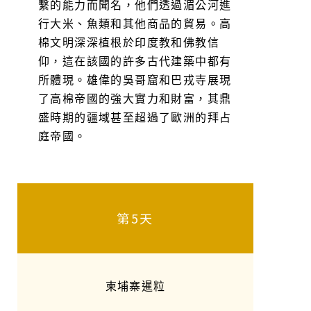
繫的能力而聞名，他們透過湄公河進
行大米、魚類和其他商品的貿易。高
棉文明深深植根於印度教和佛教信
仰，這在該國的許多古代建築中都有
所體現。雄偉的吳哥窟和巴戎寺展現
了高棉帝國的強大實力和財富，其鼎
盛時期的疆域甚至超過了歐洲的拜占
庭帝國。
第5天
柬埔寨暹粒