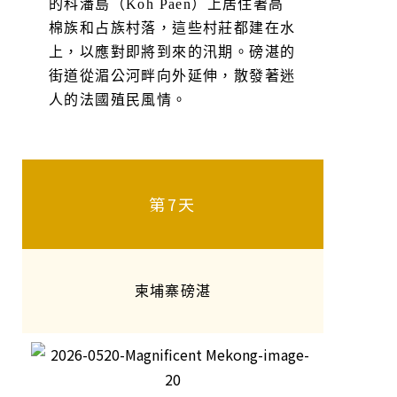
的科潘島（Koh Paen）上居住著高
棉族和占族村落，這些村莊都建在水
上，以應對即將到來的汛期。磅湛的
街道從湄公河畔向外延伸，散發著迷
人的法國殖民風情。
第7天
柬埔寨磅湛