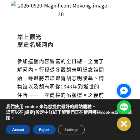
岸上觀光
歷史名城河內
參加這個內容豐富的全日遊，全面了
解河內。行程從參觀胡志明紀念館開
始，導遊將帶您遊覽胡志明陵墓、博
物館以及胡志明從1948年到逝世的
Facebo
住所——一座簡樸的吊腳樓。之後前
往標誌性的獨柱寺，這座始建於11世
Line@
我們使用 cookie 來為您提供最好的網站體驗。
紀的古蹟在1954年被法國人摧毀後
您可以在[設定]設定中詳細了解我們正在使用哪些cookie或將其關
閉。
重建。隨後，漫步於文廟寧靜的庭院
Close
和優雅的門樓之間。午餐自理後，您
Accept
Reject
Settings
將途經宏偉的歌劇院和聖約瑟夫大教