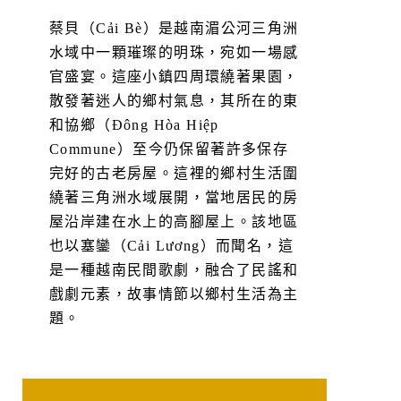
蔡貝（Cải Bè）是越南湄公河三角洲
水域中一顆璀璨的明珠，宛如一場感
官盛宴。這座小鎮四周環繞著果園，
散發著迷人的鄉村氣息，其所在的東
和協鄉（Đông Hòa Hiệp
Commune）至今仍保留著許多保存
完好的古老房屋。這裡的鄉村生活圍
繞著三角洲水域展開，當地居民的房
屋沿岸建在水上的高腳屋上。該地區
也以塞鑾（Cải Lương）而聞名，這
是一種越南民間歌劇，融合了民謠和
戲劇元素，故事情節以鄉村生活為主
題。