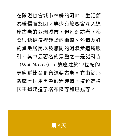
在磅湛省會城市寧靜的河畔，生活節
奏緩慢而悠閒。鮮少有旅客會深入這
座古老的亞洲城市，但凡到訪者，都
會很快被這裡靜謐的街道、熱情友好
的當地居民以及悠閒的河濱步道所吸
引。其中最著名的景點之一是諾科寺
（Wat Nokor），這座建於12世紀的
寺廟群比吳哥窟還要古老。它由阇耶
跋摩七世用黑色砂岩建造，這位高棉
國王還建造了塔布隆寺和巴戎寺。
第8天