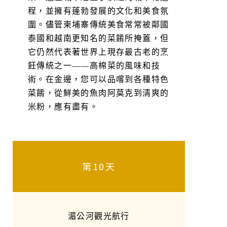
程，並擁有蓬勃發展的文化和美食氛
圍。儘管柬埔寨傳統美食常常被鄰國
泰國和越南更知名的菜餚所掩蓋，但
它仍然代表著世界上現存最古老的烹
飪傳統之一——高棉菜的風味和技
術。在金邊，您可以品嚐到各種特色
菜餚，從鮮美的魚肉阿莫克到清爽的
米粉，應有盡有。
第10天
湄公河觀光航行