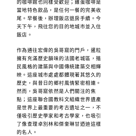
的咖啡館也同樣受歡迎；雞蛋咖啡是
當地特色飲品，是任何一餐的完美收
尾。早餐後，辦理飯店退房手續。今
天下午，飛往您的目的地城市並入住
飯店。
作為通往宏偉的吳哥窟的門戶，暹粒
擁有充滿歷史韻味的法國老城區，殖
民風格的建築與中國傳統建築交相輝
映。這座城市處處都體現著其悠久的
歷史，與昔日的鄉村風情緊密相連。
然而，吳哥窟依然是人們關注的焦
點；這座聯合國教科文組織世界遺產
是世界上最重要的考古遺址之一，不
僅吸引歷史學家和考古學家，也吸引
了像查理卓別林和傑奎琳甘迺迪這樣
的名人。