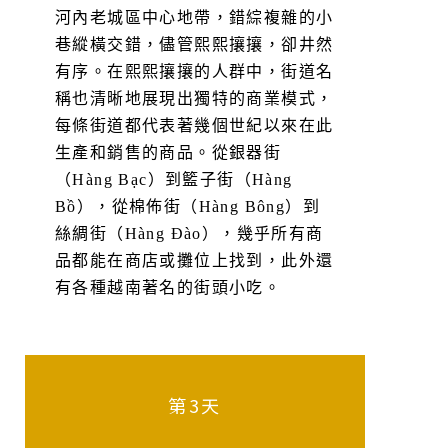
河內老城區中心地帶，錯綜複雜的小
巷縱橫交錯，儘管熙熙攘攘，卻井然
有序。在熙熙攘攘的人群中，街道名
稱也清晰地展現出獨特的商業模式，
每條街道都代表著幾個世紀以來在此
生產和銷售的商品。從銀器街
（Hàng Bạc）到籃子街（Hàng
Bồ），從棉佈街（Hàng Bông）到
絲綢街（Hàng Đào），幾乎所有商
品都能在商店或攤位上找到，此外還
有各種越南著名的街頭小吃。
第3天