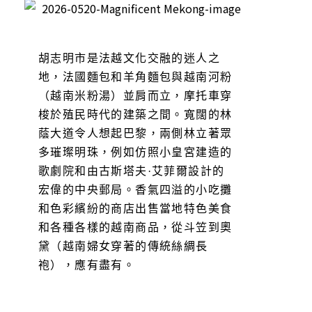
胡志明市是法越文化交融的迷人之
地，法國麵包和羊角麵包與越南河粉
（越南米粉湯）並肩而立，摩托車穿
梭於殖民時代的建築之間。寬闊的林
蔭大道令人想起巴黎，兩側林立著眾
多璀璨明珠，例如仿照小皇宮建造的
歌劇院和由古斯塔夫·艾菲爾設計的
宏偉的中央郵局。香氣四溢的小吃攤
和色彩繽紛的商店出售當地特色美食
和各種各​​樣的越南商品，從斗笠到奧
黛（越南婦女穿著的傳統絲綢長
袍），應有盡有。