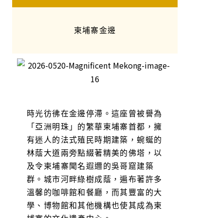
柬埔寨金邊
時光彷彿在金邊停滯。這座曾被譽為
「亞洲明珠」的繁華柬埔寨首都，擁
有迷人的法式殖民時期建築，蜿蜒的
林蔭大道兩旁點綴著精美的佛塔，以
及令柬埔寨聞名遐邇的吳哥窟建築
群。城市河畔綠樹成蔭，遍布著許多
溫馨的咖啡館和餐廳，而其豐富的大
學、博物館和其他機構也使其成為柬