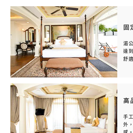
固
湄
達
舒
高
手
外
感