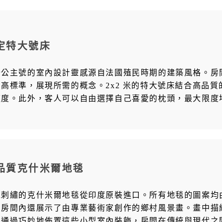
定特大號床
公公主號的室內設計靈感源自法國殖民時期的建築風格。房
到高標準，展現所需的概念。2x2 米的特大號床結合高品
適度。此外，客人可以自由選擇自己喜愛的枕頭，最大限度
品質克什米爾地毯
工刺繡的克什米爾地毯從印度原裝進口。所有地毯的圖案均
，房間內還展示了由專業藝術家創作的鄉村風景畫。畫中描
。通過巧妙地佈置這些小型室內裝飾，房間在傳統與現代之