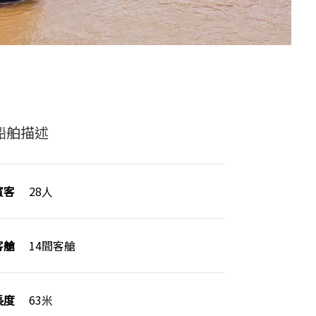
船舶描述
賓客
28人
客艙
14間客艙
長度
63米