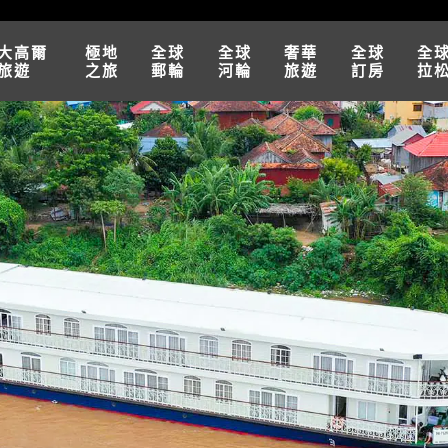
大高爾
極地
全球
全球
奢華
全球
全
旅遊
之旅
郵輪
河輪
旅遊
訂房
拉