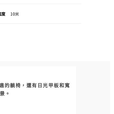
寬度
10米
施及舒適的躺椅，還有日光甲板和寬
景。