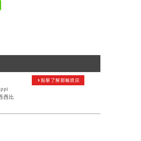
點擊了解郵輪資訊
ippi
西西比