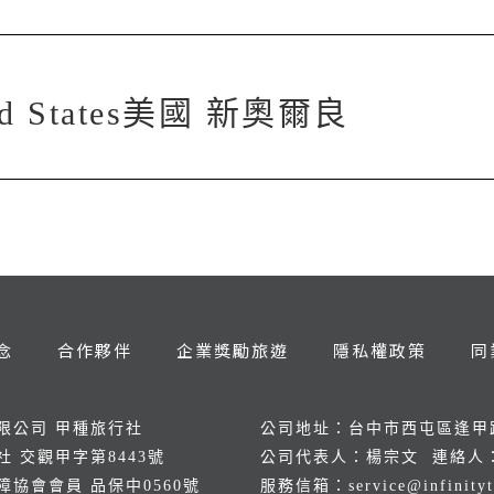
ted States美國 新奧爾良
念
合作夥伴
企業獎勵旅遊
隱私權政策
同
限公司 甲種旅行社
公司地址：台中市西屯區逢甲路
 交觀甲字第8443號
公司代表人：楊宗文 連絡人
協會會員 品保中0560號
服務信箱：
service@infinity