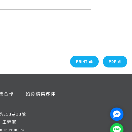
PRINT 🖨
PDF 📄
業合作
招募精英夥伴
Facebo
253巷33號
：王弈潔
Line@
tour.com.tw