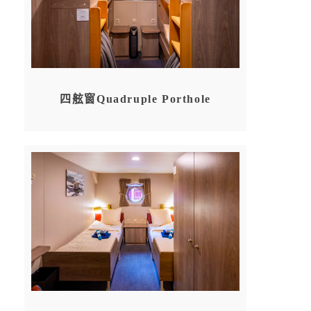
四舷窗Quadruple Porthole