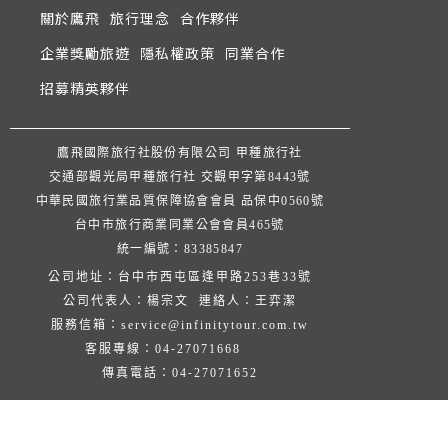
關於鷹飛
旅行理念
合作夥伴
企業獎勵旅遊
隱私權政策
同業合作
招募精英夥伴
鷹飛國際旅行社股份有限公司 甲種旅行社
交通部觀光局甲種旅行社 交觀甲字第8443號
中華民國旅行業品質保障協會會員 品保中0560號
台中市旅行商業同業公會會員465號
統一編號：83385847
公司地址：台中市西屯區逢甲路253巷33號
公司代表人：楊宗文 連絡人：王弈潔
服務信箱：
service@infinitytour.com.tw
客服專線：
04-27071668
傳真電話：
04-27071652