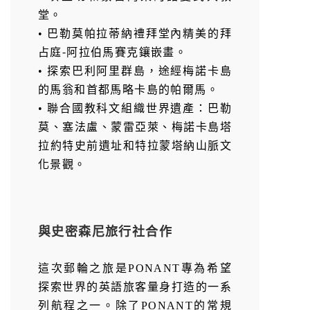
堂。
• 巴勒莫帕拉蒂納禮拜堂內精美的拜
占庭-阿拉伯馬賽克鑲嵌畫。
• 探索巴利阿里群島，途經梅諾卡島
的馬翁和首都馬略卡島的帕爾馬。
• 聯合國教科文組織世界遺產：巴勒
莫、塞法盧、蒙雷亞萊、梅諾卡島塔
拉約特史前遺址和特拉蒙塔納山脈文
化景觀。
與史密森尼旅行社合作
這次郵輪之旅是PONANT專為希望
探索世界的英語旅客量身打造的一系
列航程之一。除了PONANT的常規