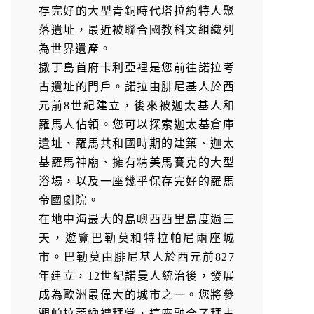
存完好的大型青銅時代塔拉約特人聚
落遺址，最近被聯合國教科文組織列
為世界遺產。
撒丁島首府卡利亞裡是您前往諾拉考
古遺址的門戶。諾拉由腓尼基人於西
元前8世紀建立，後來被迦太基人和
羅馬人佔領。您可以探索迦太基倉庫
遺址、羅馬共和國時期的建築、迦太
基羅馬神廟、擁有精美馬賽克的大型
浴場，以及一座幾乎保存完好的羅馬
帝國劇院。
在地中海最大的島嶼西西里島度過三
天，遊覽巴勒莫和特拉帕尼兩座城
市。巴勒莫由腓尼基人於西元前827
年建立，12世紀諾曼人統治後，發展
成為歐洲最偉大的城市之一。您將參
觀帕拉蒂納禮拜堂，這座融合了拜占