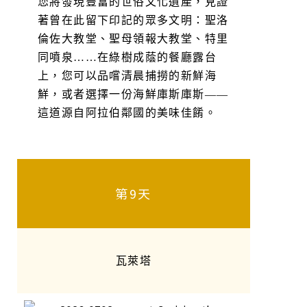
您將發現豐富的世俗文化遺產，見證
著曾在此留下印記的眾多文明：聖洛
倫佐大教堂、聖母領報大教堂、特里
同噴泉……在綠樹成蔭的餐廳露台
上，您可以品嚐清晨捕撈的新鮮海
鮮，或者選擇一份海鮮庫斯庫斯——
這道源自阿拉伯鄰國的美味佳餚。
第9天
瓦萊塔