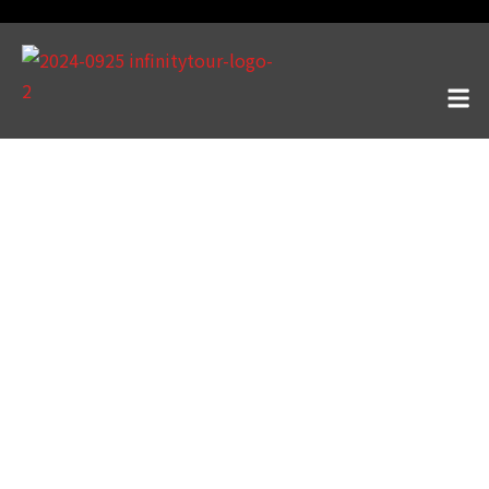
天數 / 9天
龐洛郵輪Ponant
巡禮地中海：西西里、撒丁島
和馬約卡島
Cruising the
Mediterranean: Sicily,