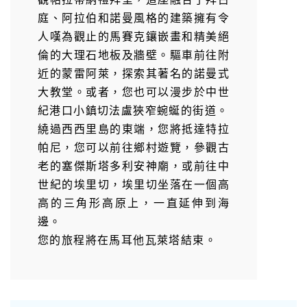
庭、阿拉伯和諾曼風格的建築擁有令
人嘆為觀止的馬賽克鑲嵌畫和精美絕
倫的大理石地板及牆壁。驅車前往附
近的蒙雷阿萊，探索其著名的諾曼式
大教堂。或者，您也可以漫步於中世
紀港口小鎮切法盧狹窄蜿蜒的街道。
繞過西西里島的東端，您將抵達特拉
帕尼，您可以前往鄉村遊覽，參觀古
老的塞傑斯塔多利安神廟，或前往中
世紀的埃里切，埃里切坐落在一個高
高的三角形高原上，一直延伸到海
邊。
您的旅程將在馬耳他瓦萊塔結束。