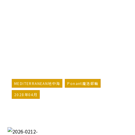
Sardinia, and Mallorca –
with Smithsonian
Journeys
詢問行程
加入LINE好友
MEDITERRANEAN地中海
Ponant龐洛郵輪
2028年04月