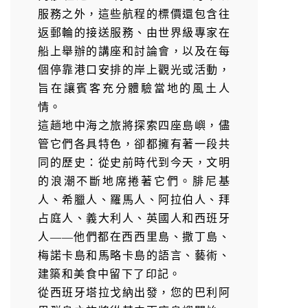
服務之外，這些航程的標價還包含往
返郵輪的接送服務、由世界級專家在
船上舉辦的講座和討論會，以及在每
個停靠港口安排的岸上觀光或活動，
旨在讓賓客充分體驗當地的風土人
情。
這趟地中海之旅將探索四座島嶼，儘
管它們各具特色，卻都擁有著一段共
同的歷史：從史前時代到今天，文明
的浪潮不斷地席捲著它們。腓尼基
人、希臘人、羅馬人、阿拉伯人、拜
占庭人、義大利人、英國人和西班牙
人——他們都在西西里島、撒丁島、
梅諾卡島和馬略卡島的語言、藝術、
建築和美食中留下了印記。
從西班牙塔拉戈納出發，您的巴利阿