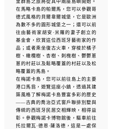
里群島之旅將從其中兩座島嶼開始。
在馬略卡島的帕爾馬，您可以參觀哥
德式風格的貝爾韋爾城堡，它是歐洲
為數不多的圓形城堡之一；還可以前
往由藝術家胡安·米羅的妻子創立的
基金會，欣賞這位西班牙藝術家的作
品；或者乘坐復古火車，穿梭於橘子
樹、橄欖樹、杏樹、刺槐樹、鬱鬱蔥
蔥的村莊以及鬆略覆蓋的村莊以及松
略覆蓋的馬島。
在梅諾卡島，您可以前往島上的主要
港口馬翁，遊覽這座小鎮，透過其建
築風格了解梅諾卡島豐富多彩的歷史
——古典的喬治亞式窗戶聯排別墅與
傳統的西班牙民居交相輝映，相得益
彰。參觀梅諾卡博物館後，驅車前往
托拉爾瓦·德恩·薩洛德，這是一處保