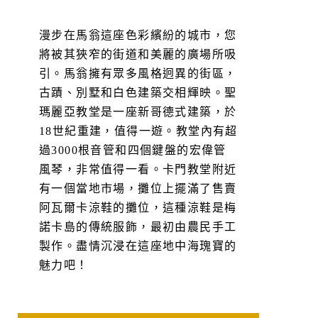
漫步在馬翁這座色彩繽紛的城市，您
將被其狹窄的街道和美麗的廣場所吸
引。馬翁擁有眾多風格迥異的街區，
古蹟、別墅和白色建築交相輝映。聖
瑪麗亞教堂是一座新哥德式建築，於
18世紀重建，值得一遊。教堂內有超
過3000根音管和四個鍵盤的宏偉管
風琴，非常值得一看。卡門教堂附近
有一個當地市場，攤位上擺滿了售賣
阿瓦爾卡涼鞋的攤位，這種涼鞋是梅
諾卡島的傳統服飾，最初由農民手工
製作。盡情沉浸在這座地中海瑰寶的
魅力吧！