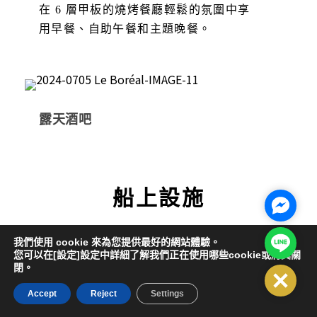
在 6 層甲板的燒烤餐廳輕鬆的氛圍中享
用早餐、自助午餐和主題晚餐。
露天酒吧
船上設施
Facebo
Line@
我們使用 cookie 來為您提供最好的網站體驗。
我們的L’Austral遊輪的許多空間的設計和配備
您可以在[設定]設定中詳細了解我們正在使用哪些cookie或將其關
閉。
均考慮到為所有乘客提供隱私的需要。這些充
Close
滿活力的空間給人舒適和精緻的感覺和氛圍，
Accept
Reject
Settings
提供放鬆和歡樂的時刻，以滿足各種品味。