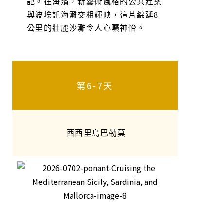
記。在海濱，新藝術風格的公共建築
與波埃託海灘交相輝映，這片綿延8
公里的壯麗沙灘令人心曠神怡。
第6-7天
西西里島巴勒莫