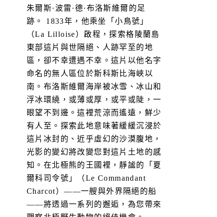
朱爾斯·波雷·德·布洛斯維爾的足
跡。 1833年，他乘坐「小鳥號」
（La Lilloise）啟程，探索格陵蘭島
東部這片與世隔絕、人跡罕至的地
區，卻不幸遭遇不幸。這片以他名字
命名的無人區位於斯科斯比海峽以
南。布洛斯維爾海岸被冰雪、冰山和
浮冰環繞，或薄或厚，或平或陡，一
眼望不到邊。這裡荒涼而遙遠，鮮少
有人至。探索此地意味著緩緩沉浸於
這片冰封的、近乎虛幻的沙漠腹地，
光影的變幻將改變您對這片土地的感
知。在北極熊的王國裡，靜謐的「夏
爾科司令號」（Le Commandant
Charcot）——一艘與外界隔絕的船
——將透過一系列的邂逅，為您帶來