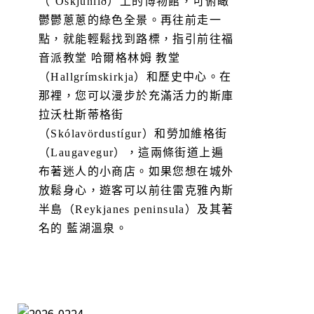
（’Oskjuhlið）上的博物館，可俯瞰
鬱鬱蔥蔥的綠色全景。再往前走一
點，就能輕鬆找到路標，指引前往福
音派教堂 哈爾格林姆 教堂
（Hallgrímskirkja）和歷史中心。在
那裡，您可以漫步於充滿活力的斯庫
拉沃杜斯蒂格街
（Skólavördustígur）和勞加維格街
（Laugavegur），這兩條街道上遍
布著迷人的小商店。如果您想在城外
放鬆身心，遊客可以前往雷克雅內斯
半島（Reykjanes peninsula）及其著
名的 藍湖溫泉。