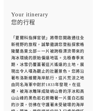
Your itinerary
您的行程
「夏爾科指揮官號」將帶您開啟通往全
新視野的旅程，誠摯邀請您登船探索格
陵蘭島東北部－一片被跨極漂流帶來的
海冰環繞的原始偏遠地區。北極春季末
期，冰雪仍覆蓋著這片遙遠的土地，展
現出令人嘆為觀止的壯麗景色。您將沿
著布洛斯維爾海岸航行，這片荒涼之地
由同名海軍中尉於1833年發現。在這
裡，被海冰雕琢成陡峭山脊的浮冰和高
山山峰的黑色岩石俯瞰著一片蛋白石般
的沙漠，彷彿在守護著未受破壞的海岸