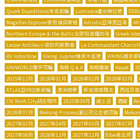
Quark Expeditions夸克郵輪
Luminara盧米納拉號
DE
Magellan Explorer麥哲倫探索號
Adriatic亞得里亞海
Af
Northern Europe & the Baltic北歐和波羅的海
Greek Is
Lesser Antilles小安的列斯群島
Le Commandant Char
RV Indochine
Viking Jupiter維京木星號
VIKING維京郵
UNIWORLD寰宇河輪
南極 Q & A
南極露營
Kayak
2
2025年12月
2026年01月
2026年02月
2026年03月
ATLAS亞特拉斯郵輪
澳洲遊學
新加坡高爾夫
西班牙高
Chi Minh City胡志明市
2025年09月
威士忌
酒廠
Re
2026年07月
Mekong Princess湄公河公主號河輪
Mekon
2027年03月
2027年04月
2027年05月
2027年07月
2027年06月
2026年12月
2027年12月
Elbe易北河