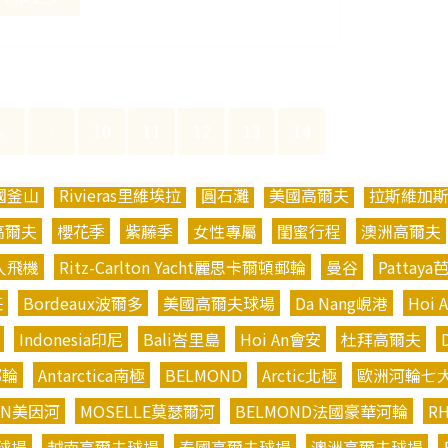
«
‹
10
11
12
13
14
國釜山
Rivieras里維埃拉
圓石灘
美國高爾夫
拉斯維加
高爾夫
櫻花季
紫藤季
女性專屬
閨蜜行程
澳洲高爾夫
人飛機
Ritz-Carlton Yacht麗思卡爾頓郵輪
曼谷
Pattay
莊
Bordeaux波爾多
美國高爾夫球場
Da Nang峴港
Hoi 
Indonesia印尼
Bali峇里島
Hoi An會安
杜拜高爾夫
郵輪
Antarctica南極
BELMOND
Arctic北極
歐洲河輪七
IN美因河
MOSELLE莫瑟爾河
BELMOND法國豪華河輪
R
球場
越南高爾夫球場
泰國高爾夫球場
澳洲高爾夫球場