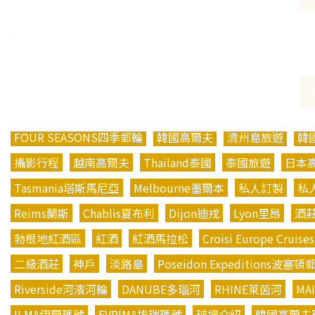
FOUR SEASONS四季郵輪
韓國高爾夫
濟州島旅遊
韓
攝影行程
越南高爾夫
Thailand泰國
泰國旅遊
日本
Tasmania塔斯馬尼亞
Melbourne墨爾本
私人訂製
私
Reims蘭斯
Chablis夏布利
Dijon迪戎
Lyon里昂
酒
勃根地紅酒區
紅酒
紅酒馬拉松
Croisi Europe Cruises
二級酒莊
神戶
淡路島
Poseidon Expeditions波塞頓
Riverside河濱河輪
DANUBE多瑙河
RHINE萊茵河
MA
ILMA伊爾瑪號
EVRIMA埃瑞瑪號
球場介紹
韓國高爾夫