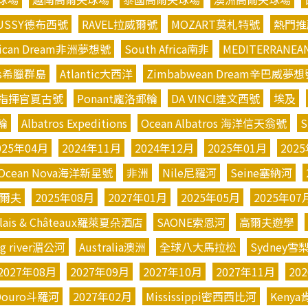
BUSSY德布西號
RAVEL拉威爾號
MOZART莫札特號
熱門推
rican Dream非洲夢想號
South Africa南非
MEDITERRANE
les希臘群島
Atlantic大西洋
Zimbabwean Dream辛巴威夢想
cot指揮官夏古號
Ponant龐洛郵輪
DA VINCI達文西號
埃及
輪
Albatros Expeditions
Ocean Albatros 海洋信天翁號
S
025年04月
2024年11月
2024年12月
2025年01月
202
Ocean Nova海洋新星號
非洲
Nile尼羅河
Seine塞納河
爾夫
2025年08月
2027年01月
2025年05月
2025年07
lais & Châteaux羅萊夏朵酒店
SAONE索恩河
高爾夫遊學
g river湄公河
Australia澳洲
全球八大馬拉松
Sydney雪
2027年08月
2027年09月
2027年10月
2027年11月
20
Douro斗羅河
2027年02月
Mississippi密西西比河
Kenya