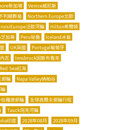
apore新加坡
Venice威尼斯
sles不列顛群島
Northern Europe北歐
CroisiEurope泛歐河輪
Hilton希爾頓
go芝加哥
Peru祕魯
Iceland冰島
丁堡
UK英國
Portugal葡萄牙
日內瓦
Innsbruck因斯布魯克
Red Sea紅海
公主郵輪
Napa Valley納帕谷
郵輪
ses赫伯羅德郵輪
全球高爾夫郵輪行程
輪
Tauck塔克河輪
ndia印度
2028年08月
2028年09月