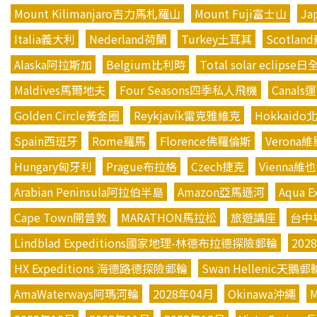
Mount Kilimanjaro吉力馬札羅山
Mount Fuji富士山
Ja
Italia義大利
Nederland荷蘭
Turkey土耳其
Scotla
Alaska阿拉斯加
Belgium比利時
Total solar eclipse
Maldives馬爾地夫
Four Seasons四季私人飛機
Canals
Golden Circle黃金圈
Reykjavík雷克雅維克
Hokkaido
Spain西班牙
Rome羅馬
Florence佛羅倫斯
Verona
Hungary匈牙利
Prague布拉格
Czech捷克
Vienna維
Arabian Peninsula阿拉伯半島
Amazon亞馬遜河
Aqua E
Cape Town開普敦
MARATHON馬拉松
旅遊講座
台中
Lindblad Expeditions國家地理-林德布拉德探險郵輪
202
HX Expeditions 海德路德探險郵輪
Swan Hellenic天鵝郵
AmaWaterways阿瑪河輪
2028年04月
Okinawa沖繩