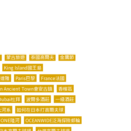
斯
蒙古旅遊
泰國高爾夫
金鷹節
King Island國王島
a芭達雅
Paris巴黎
France法國
An Ancient Town會安古鎮
香檳區
Dubai杜拜
波爾多酒莊
一級酒莊
大河系
如何在日本打高爾夫球
HONE隆河
OCEANWIDE泛海探險郵輪
日本高爾夫球場
台灣高爾夫球場