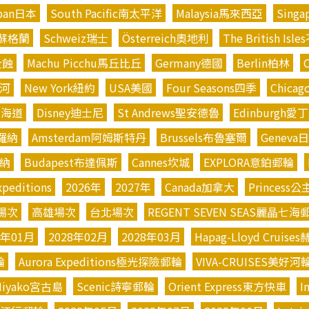
pan日本
South Pacific南太平洋
Malaysia馬來西亞
Sing
nd蘇格蘭
Schweiz瑞士
Österreich奧地利
The British I
日全蝕
Machu Picchu馬丘比丘
Germany德國
Berlin柏林
運河
New York紐約
USA美國
Four Seasons四季
Chica
北海道
Disney迪士尼
St Andrews聖安德魯
Edinburgh愛
維羅納
Amsterdam阿姆斯特丹
Brussels布魯塞爾
Geneva
也納
Budapest布達佩斯
Cannes坎城
EXPLORA意鉑郵輪
xpeditions
2026年
2027年
Canada加拿大
Princess
場次
高雄場次
台北場次
REGENT SEVEN SEAS麗晶七海
8年01月
2028年02月
2028年03月
Hapag-Lloyd Crui
輪
Aurora Expeditions極光探險郵輪
VIVA-CRUISES美好河
Miyako宮古島
Scenic詩寧郵輪
Orient Express東方快車
I