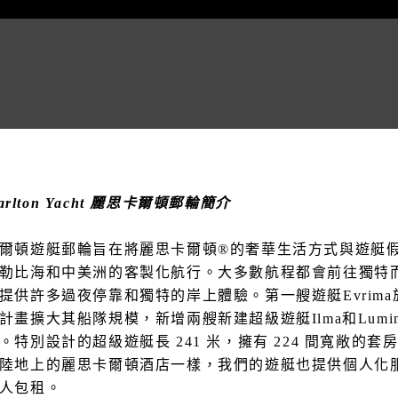
-Carlton Yacht 麗思卡爾頓郵輪簡介
爾頓遊艇郵輪旨在將麗思卡爾頓®的奢華生活方式與遊艇
勒比海和中美洲的客製化航行。大多數航程都會前往獨特
提供許多過夜停靠和獨特的岸上體驗。第一艘遊艇Evrima於2
計畫擴大其船隊規模，新增兩艘新建超級遊艇Ilma和Luminara
。特別設計的超級遊艇長 241 米，擁有 224 間寬敞的
陸地上的麗思卡爾頓酒店一樣，我們的遊艇也提供個人化
人包租。